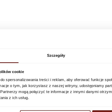
+48 797 509 335
ie Wnętrz
+48 698 837 209
Szczegóły
Paluch
+48 889 447 779
 plików cookie
do spersonalizowania treści i reklam, aby oferować funkcje sp
ormacje o tym, jak korzystasz z naszej witryny, udostępniamy p
an
+48 692 306 415
Partnerzy mogą połączyć te informacje z innymi danymi otrzym
nia z ich usług.
r
+48 537 424 530