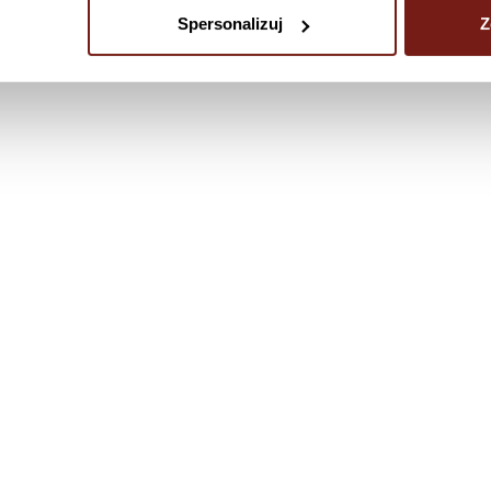
Spersonalizuj
Z
+48 600 774 794
+48 728 910 077
+48 508 967 293
robel
+48 570 828 470