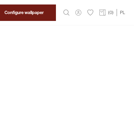
Configure wallpaper
(
0
)
PL