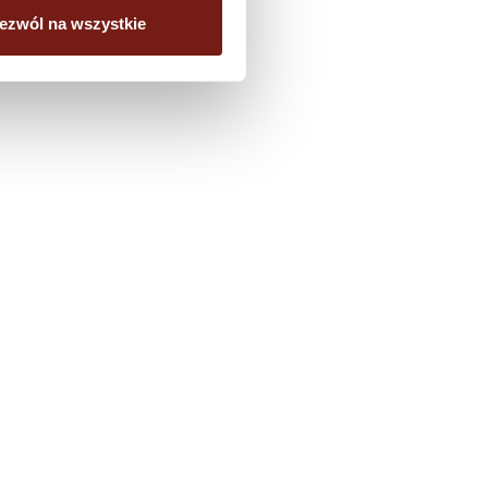
ezwól na wszystkie
artblast.ecorson@gmail.com
kontakt@inhouseplock.pl
azyga@op.pl