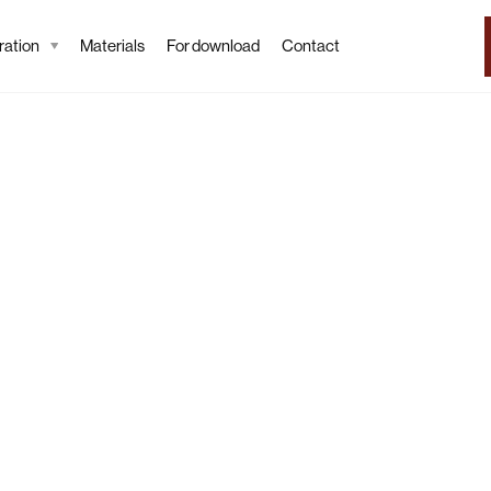
ation
Materials
For download
Contact