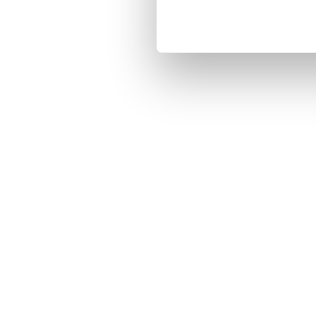
voivodeship: mazowieckie
Art Blast
voivodeship: mazowieckie
In House
voivodeship: pomorskie
Adam Zyga
voivodeship: śląskie
Tomasz Szt