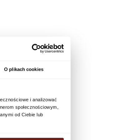
biuro@4pokoje.net.pl
pachfach@gmail.com
O plikach cookies
nokian@o2.pl
ołecznościowe i analizować
artnerom społecznościowym,
pracownia@stylisciscian.eu
anymi od Ciebie lub
studiokolor@op.pl