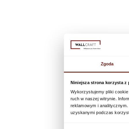
świętokrzyskie, śląskie
4Pokoje
Whole country
Wyposażen
voivodeship: dolnośląskie
Pan Fach
Zgoda
voivodeship: zachodniopomorskie
Radosław 
Niniejsza strona korzysta z
Wykorzystujemy pliki cookie 
ruch w naszej witrynie. Inf
voivodeship: opolskie, śląskie
Styliści Ści
reklamowym i analitycznym. 
uzyskanymi podczas korzysta
voivodeship: świętokrzyskie
Studio Kolo