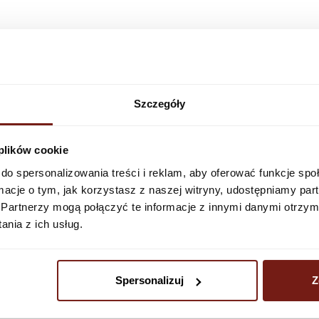
WET system
Szczegóły
Our waterproof wallpapers are idea
 plików cookie
compromising aesthetic design and 
are resistant to water, delicate de
do spersonalizowania treści i reklam, aby oferować funkcje sp
cleaning. We invite you to discove
ormacje o tym, jak korzystasz z naszej witryny, udostępniamy p
sophisticated design.
Partnerzy mogą połączyć te informacje z innymi danymi otrzym
nia z ich usług.
Ask about the product
Price
Spersonalizuj
Z
1 699 PLN