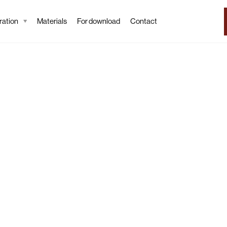
ation
Materials
For download
Contact