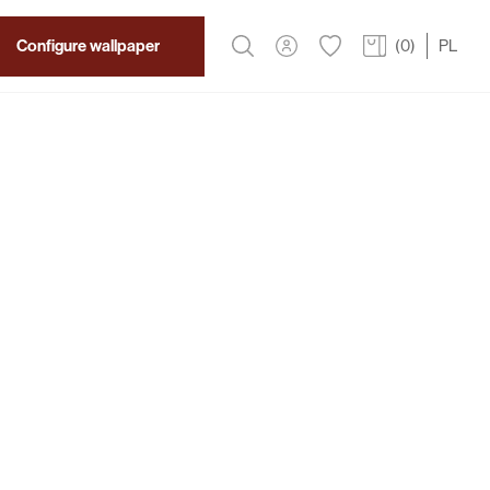
Configure wallpaper
(
0
)
PL