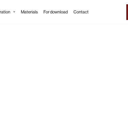
ation
Materials
For download
Contact