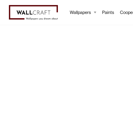
Wallpapers
Paints
Cooper
My Account
Home