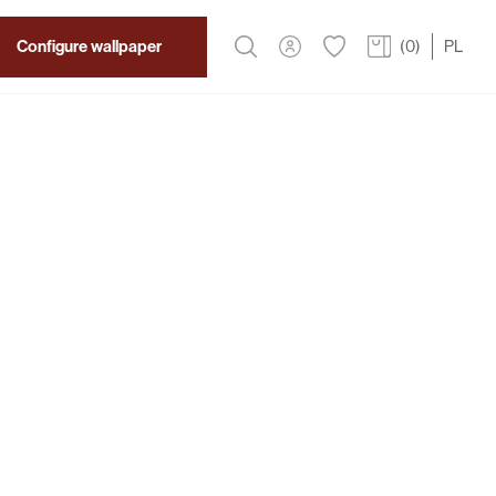
Configure wallpaper
(
0
)
PL