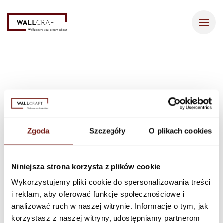
Bestseller
2
Tapeta
319 PLN
/m
Ardea Wallpaper
Zgoda
Szczegóły
O plikach cookies
Wallpaper description
Niniejsza strona korzysta z plików cookie
Ardea Wallpaper by Wallcraft combines classic and glamour styles.
Wykorzystujemy pliki cookie do spersonalizowania treści
It depicts a pair of cranes on a dark background with golden
i reklam, aby oferować funkcje społecznościowe i
geometric lines, perfect for lovers of elegance.
analizować ruch w naszej witrynie. Informacje o tym, jak
korzystasz z naszej witryny, udostępniamy partnerom