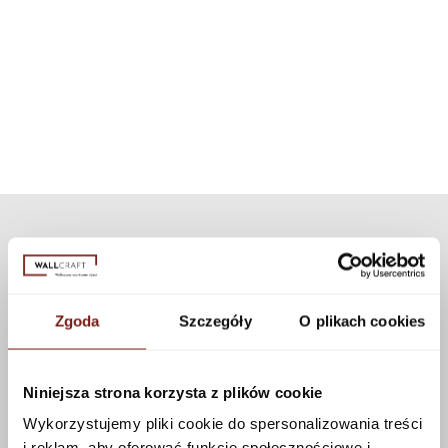
Installation instructions
For each wallpaper pattern, we have selected an appropriate dedicated
exposed areas, such as a shower cabin. Thanks to modern
texture. If you want to personalize the appearance of the wallpaper, you
technology, the set can be used for all our patterns and textures.
can choose a different texture from our collection. Many textures are
available that can be applied to this pattern using the configurator.
See more
Zgoda
Szczegóły
O plikach cookies
Niniejsza strona korzysta z plików cookie
Wykorzystujemy pliki cookie do spersonalizowania treści
i reklam, aby oferować funkcje społecznościowe i