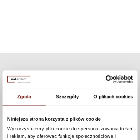
texture. If you want to personalize the appearance of the wallpaper, you
technology, the set can be used for all our patterns and textures.
can choose a different texture from our collection. Many textures are
available that can be applied to this pattern using the configurator.
See more
Zgoda
Szczegóły
O plikach cookies
Niniejsza strona korzysta z plików cookie
Wykorzystujemy pliki cookie do spersonalizowania treści
i reklam, aby oferować funkcje społecznościowe i