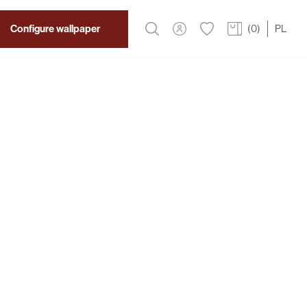
Configure wallpaper
(
0
)
PL
2
319 PLN
/m
 Wallpaper
ription
 from Wallcraft that will transport you to the depths
se yourself in vibrant colors and marine
 for ocean enthusiasts.