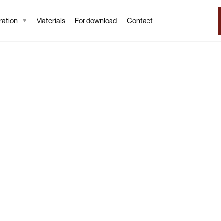
ation
Materials
For download
Contact
Tapeta
Coral
Wallpaper desc
Coral is a wallpaper
of the ocean. Immer
illustrations, ideal