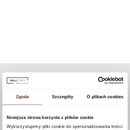
A system that allows our wallpapers to be used in highly water-
Installation instructions
For each wallpaper pattern, we have selected an appropriate dedicated
exposed areas, such as a shower cabin. Thanks to modern
texture. If you want to personalize the appearance of the wallpaper, you
technology, the set can be used for all our patterns and textures.
can choose a different texture from our collection. Many textures are
available that can be applied to this pattern using the configurator.
See more
Zgoda
Szczegóły
O plikach cookies
Niniejsza strona korzysta z plików cookie
Wykorzystujemy pliki cookie do spersonalizowania treści