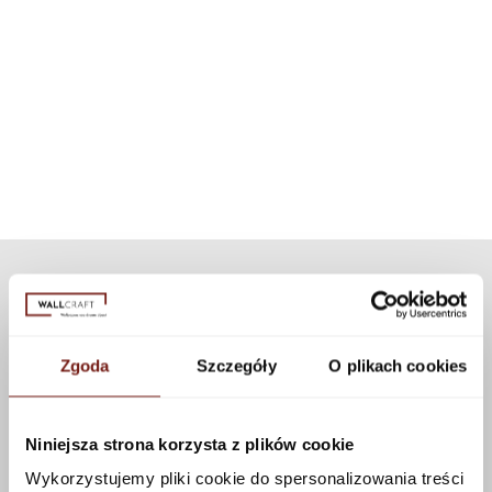
A system that allows our wallpapers to be used in highly water-
Installation instructions
For each wallpaper pattern, we have selected an appropriate dedicated
exposed areas, such as a shower cabin. Thanks to modern
texture. If you want to personalize the appearance of the wallpaper, you
technology, the set can be used for all our patterns and textures.
can choose a different texture from our collection. Many textures are
available that can be applied to this pattern using the configurator.
See more
Zgoda
Szczegóły
O plikach cookies
Niniejsza strona korzysta z plików cookie
Wykorzystujemy pliki cookie do spersonalizowania treści