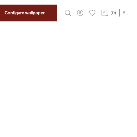
Configure wallpaper
(
0
)
PL
2
319 PLN
/m
 Wallpaper
ription
in shades of purple paired with a green
he essence of Flori Wallpaper. Ideal as a focal point
living rooms, bedrooms, or offices.