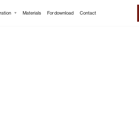
ation
Materials
For download
Contact
Tapeta
Flori
Wallpaper desc
Romantic anemones 
background define t
or subtle accent in 