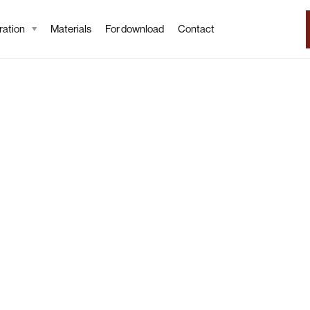
ation
Materials
For download
Contact
Tapeta
Komo
Wallpaper desc
The abstract image 
Wallcraft resembles
background adds e