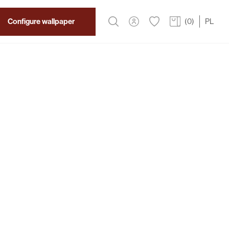
Configure wallpaper
(
0
)
PL
2
319 PLN
/m
 Wallpaper
ription
of a nighttime city on the Komo wallpaper from
 a true work of art. The contrast with a graphite
legance and modernity.