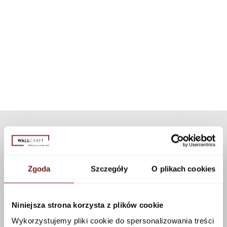
A system that allows our wallpapers to be used in highly water-
Installation instructions
For each wallpaper pattern, we have selected an appropriate dedicated
exposed areas, such as a shower cabin. Thanks to modern
texture. If you want to personalize the appearance of the wallpaper, you
technology, the set can be used for all our patterns and textures.
can choose a different texture from our collection. Many textures are
available that can be applied to this pattern using the configurator.
See more
Zgoda
Szczegóły
O plikach cookies
Niniejsza strona korzysta z plików cookie
Wykorzystujemy pliki cookie do spersonalizowania treści