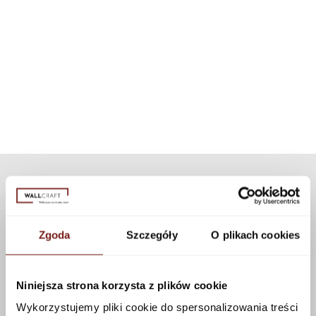
A system that allows our wallpapers to be used in highly water-
Installation instructions
For each wallpaper pattern, we have selected an appropriate dedicated
exposed areas, such as a shower cabin. Thanks to modern
texture. If you want to personalize the appearance of the wallpaper, you
technology, the set can be used for all our patterns and textures.
can choose a different texture from our collection. Many textures are
available that can be applied to this pattern using the configurator.
See more
Zgoda
Szczegóły
O plikach cookies
Niniejsza strona korzysta z plików cookie
Wykorzystujemy pliki cookie do spersonalizowania treści