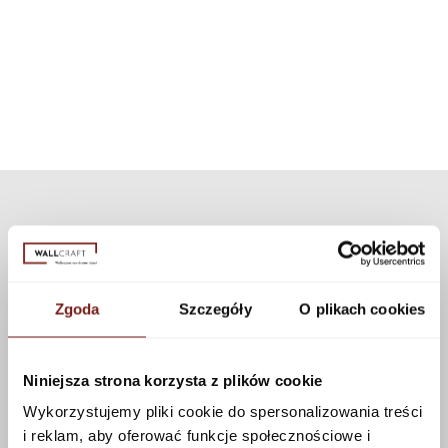
texture. If you want to personalize the appearance of the wallpaper, you
technology, the set can be used for all our patterns and textures.
can choose a different texture from our collection. Many textures are
available that can be applied to this pattern using the configurator.
See more
Zgoda
Szczegóły
O plikach cookies
Niniejsza strona korzysta z plików cookie
Wykorzystujemy pliki cookie do spersonalizowania treści
i reklam, aby oferować funkcje społecznościowe i