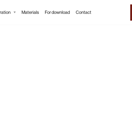
ation
Materials
For download
Contact
Tapeta
Sherr
Wallpaper desc
Discover the Sherra
create an original h
transform the interi