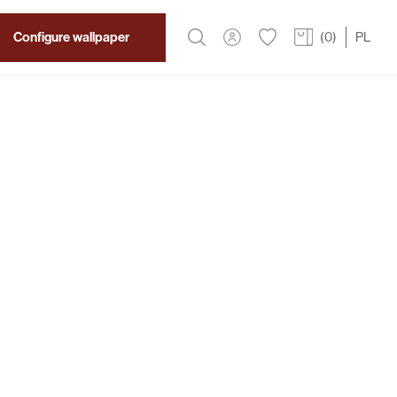
Configure wallpaper
(
0
)
PL
2
319 PLN
/m
a Wallpaper
ription
 wallpaper by Wallcraft. Dark green ivy leaves
edge interwoven with subtle patina effects. It will
or of your bathroom, living room, or office.