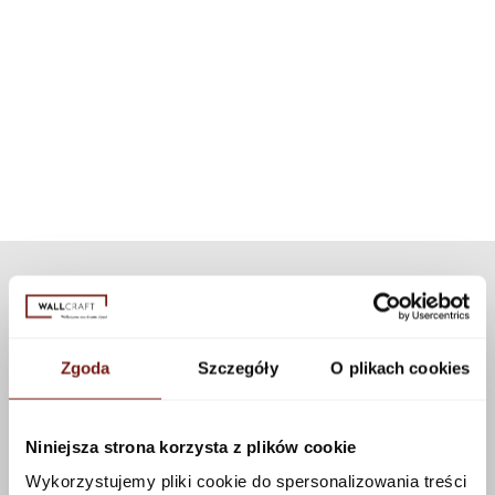
A system that allows our wallpapers to be used in highly water-
Installation instructions
For each wallpaper pattern, we have selected an appropriate dedicated
exposed areas, such as a shower cabin. Thanks to modern
texture. If you want to personalize the appearance of the wallpaper, you
technology, the set can be used for all our patterns and textures.
can choose a different texture from our collection. Many textures are
available that can be applied to this pattern using the configurator.
See more
Zgoda
Szczegóły
O plikach cookies
Niniejsza strona korzysta z plików cookie
Wykorzystujemy pliki cookie do spersonalizowania treści