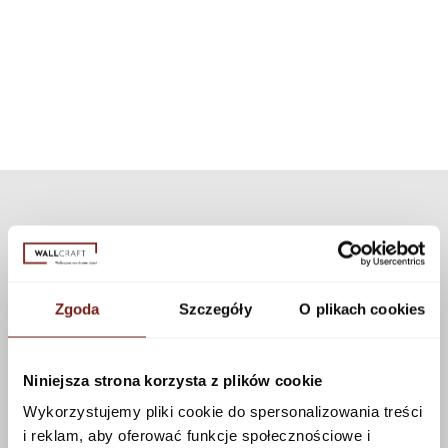
texture. If you want to personalize the appearance of the wallpaper, you
technology, the set can be used for all our patterns and textures.
can choose a different texture from our collection. Many textures are
available that can be applied to this pattern using the configurator.
See more
Zgoda
Szczegóły
O plikach cookies
Niniejsza strona korzysta z plików cookie
Wykorzystujemy pliki cookie do spersonalizowania treści
i reklam, aby oferować funkcje społecznościowe i