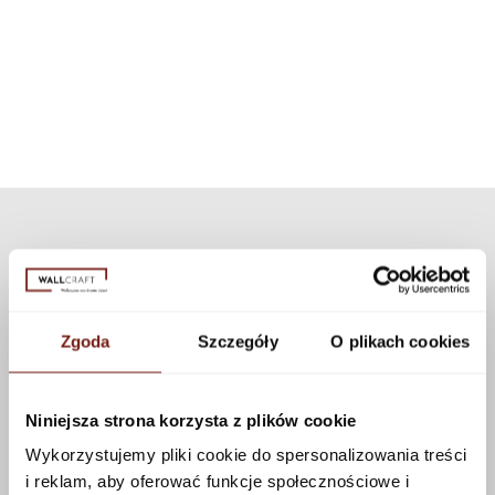
inną niż dedykowaną teksturę z naszej kolekcji. Dostępnych jest wiele
prysznicowa. Dzięki zastosowaniu nowoczesnej technologii
tekstur, które można zastosować do tego wzoru korzystając z
zestaw może być użyty do wszystkich naszych wzorów i tekstur.
konfiguratora.
Zobacz więcej
Zgoda
Szczegóły
O plikach cookies
Niniejsza strona korzysta z plików cookie
Wykorzystujemy pliki cookie do spersonalizowania treści
i reklam, aby oferować funkcje społecznościowe i