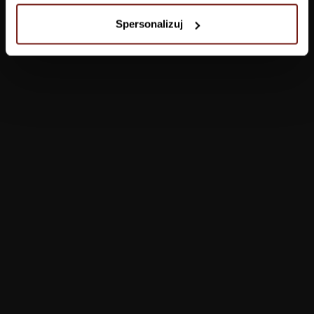
Salon
Spersonalizuj
Łazienka
Sypialnia
Jadalnia
Przedpokój
Konfigurator
Produkty
Pomoc
Tapety
FAQ
Farby
Płatności
System WET
Dostawa
System z żywicą
Zwroty i reklamacje