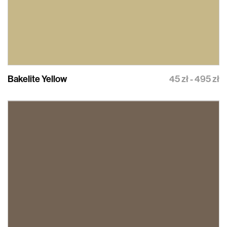
Bakelite Yellow
45 zł - 495 zł