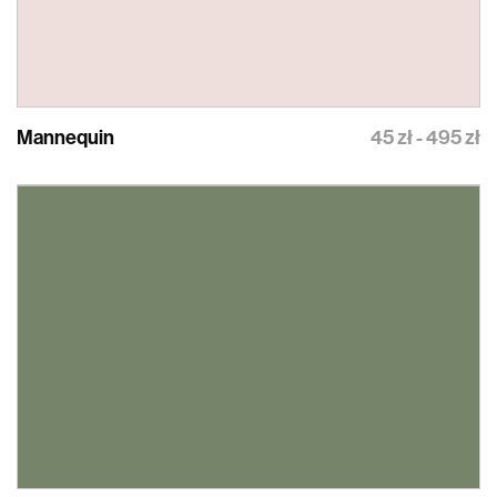
Mannequin
45 zł - 495 zł