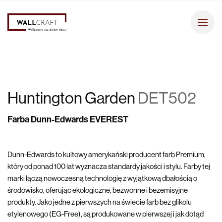
Huntington Garden
DET502
Farba Dunn-Edwards EVEREST
Dunn-Edwards to kultowy amerykański producent farb Premium,
który od ponad 100 lat wyznacza standardy jakości i stylu. Farby tej
marki łączą nowoczesną technologię z wyjątkową dbałością o
środowisko, oferując ekologiczne, bezwonne i bezemisyjne
produkty. Jako jedne z pierwszych na świecie farb bez glikolu
etylenowego (EG-Free), są produkowane w pierwszej i jak dotąd