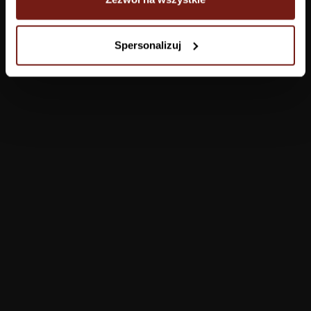
Tapety
Spersonalizuj
Salon
Łazienka
Sypialnia
Jadalnia
Przedpokój
Konfigurator
Produkty
Pomoc
Tapety
FAQ
Farby
Płatności