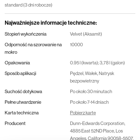
standard (3 dni robocze)
Najważniejsze informacje techniczne
:
Stopień wykończenia
Velvet (Aksamit)
Odporność na szorowanie na
10000
mokro
Opakowania
0.95 l (kwarta); 3,78 l (galon)
Sposób aplikacji
Pędzel, Wałek, Natrysk
bezpowietrzny
Suchość dotykowa
Po około 30 minutach
Pełne utwardzenie
Po około 7-14 dniach
Karta techniczna
Pobierz kartę
Producent
Dunn-Edwards Corporation,
4885 East 52ND Place, Los
Angeles, California 90058-5507,