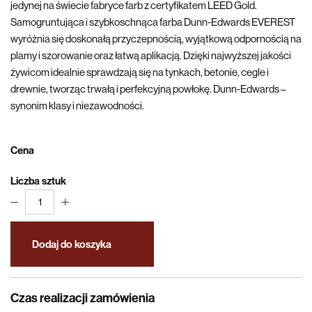
jedynej na świecie fabryce farb z certyfikatem LEED Gold.
Samogruntująca i szybkoschnąca farba Dunn-Edwards EVEREST
wyróżnia się doskonałą przyczepnością, wyjątkową odpornością na
plamy i szorowanie oraz łatwą aplikacją. Dzięki najwyższej jakości
żywicom idealnie sprawdzają się na tynkach, betonie, cegle i
drewnie, tworząc trwałą i perfekcyjną powłokę. Dunn-Edwards –
synonim klasy i niezawodności.
Cena
Liczba sztuk
1
Dodaj do koszyka
Czas realizacji zamówienia