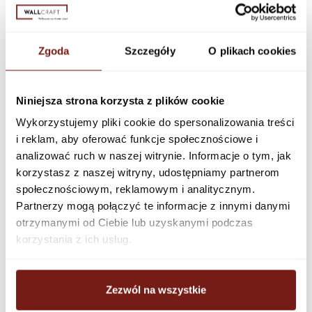
999 zł
Tapeta Livia 180x288
Outlet
Zgoda
Szczegóły
O plikach cookies
1 443 zł
Tapeta Neami 290x253
Outlet
Niniejsza strona korzysta z plików cookie
765 zł
Tapeta Nevida 159x245
Outlet
Wykorzystujemy pliki cookie do spersonalizowania treści
i reklam, aby oferować funkcje społecznościowe i
analizować ruch w naszej witrynie. Informacje o tym, jak
1 408 zł
Tapeta Vesta 311x227
Outlet
korzystasz z naszej witryny, udostępniamy partnerom
społecznościowym, reklamowym i analitycznym.
Partnerzy mogą połączyć te informacje z innymi danymi
otrzymanymi od Ciebie lub uzyskanymi podczas
korzystania z ich usług.
Zezwól na wszystkie