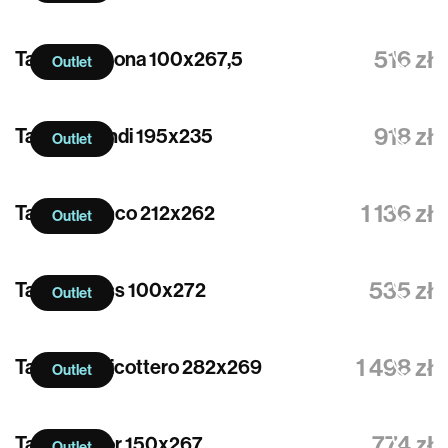
516 zł
Tapeta Armona 100x267,5
Outlet
918 zł
Tapeta Brandi 195x235
Outlet
1 136 zł
Tapeta Bianco 212x262
Outlet
535 zł
Tapeta Floss 100x272
Outlet
1 498 zł
Tapeta Fenicottero 282x269
Outlet
774 zł
Tapeta Incor 150x267
Outlet