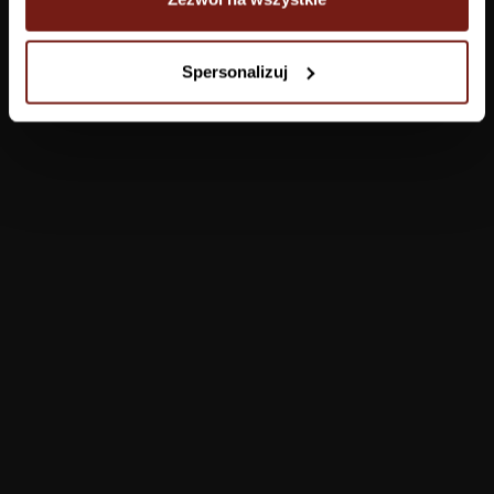
Tapety
Spersonalizuj
Salon
Łazienka
Sypialnia
Jadalnia
Przedpokój
Konfigurator
Produkty
Pomoc
Tapety
FAQ
Farby
Płatności