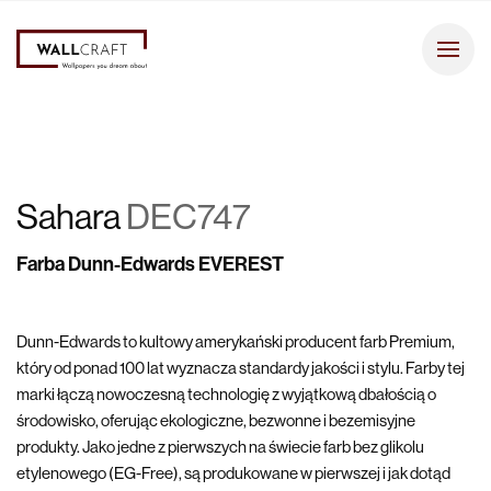
Sahara
DEC747
Farba Dunn-Edwards EVEREST
Dunn-Edwards to kultowy amerykański producent farb Premium,
który od ponad 100 lat wyznacza standardy jakości i stylu. Farby tej
marki łączą nowoczesną technologię z wyjątkową dbałością o
środowisko, oferując ekologiczne, bezwonne i bezemisyjne
produkty. Jako jedne z pierwszych na świecie farb bez glikolu
etylenowego (EG-Free), są produkowane w pierwszej i jak dotąd