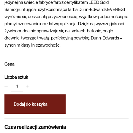
jedynej na świecie fabryce farb z certyfikatem LEED Gold.
Samogruntująca i szybkoschnąca farba Dunn-Edwards EVEREST
wyróżnia się doskonałą przyczepnością, wyjątkową odpornością na
plamy i szorowanie oraz łatwą aplikacją. Dzięki najwyższej jakości
żywicom idealnie sprawdzają się na tynkach, betonie, cegle i
drewnie, tworząc trwałą i perfekcyjną powłokę. Dunn-Edwards –
synonim klasy i niezawodności.
Cena
Liczba sztuk
1
Dodaj do koszyka
Czas realizacji zamówienia