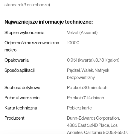
standard (3 dni robocze)
Najważniejsze informacje techniczne
:
Stopień wykończenia
Velvet (Aksamit)
Odporność na szorowanie na
10000
mokro
Opakowania
0.95 l (kwarta); 3,78 l (galon)
Sposób aplikacji
Pędzel, Wałek, Natrysk
bezpowietrzny
Suchość dotykowa
Po około 30 minutach
Pełne utwardzenie
Po około 7-14 dniach
Karta techniczna
Pobierz kartę
Producent
Dunn-Edwards Corporation,
4885 East 52ND Place, Los
Angeles, California 90058-5507,