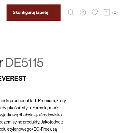
Skonfiguruj tapetę
(
0
)
r
DE5115
 EVEREST
ński producent farb Premium, który
y jakości i stylu. Farby tej marki
yjątkową dbałością o środowisko,
bezemisyjne produkty. Jako jedne z
ikolu etylenowego (EG-Free), są