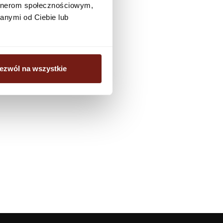
artnerom społecznościowym,
biuro@dunnedwards.pl
anymi od Ciebie lub
ezwól na wszystkie