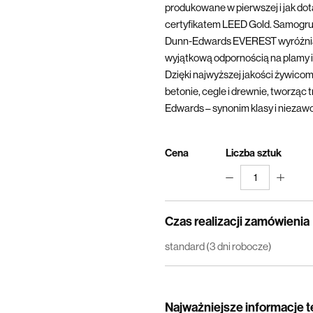
produkowane w pierwszej i jak dotą
certyfikatem LEED Gold. Samogru
Dunn-Edwards EVEREST wyróżnia 
wyjątkową odpornością na plamy i 
Dzięki najwyższej jakości żywicom
betonie, cegle i drewnie, tworząc 
Edwards – synonim klasy i niezaw
Cena
Liczba sztuk
1
Czas realizacji zamówienia
standard (3 dni robocze)
Najważniejsze informacje 