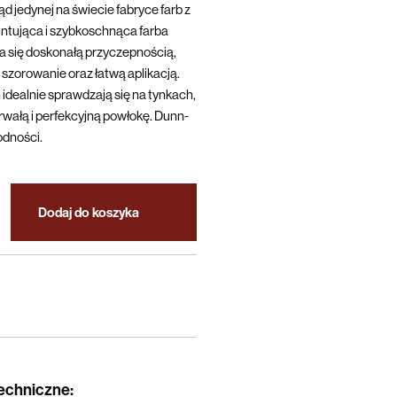
d jedynej na świecie fabryce farb z
ntująca i szybkoschnąca farba
się doskonałą przyczepnością,
szorowanie oraz łatwą aplikacją.
 idealnie sprawdzają się na tynkach,
trwałą i perfekcyjną powłokę. Dunn-
odności.
Dodaj do koszyka
techniczne
: