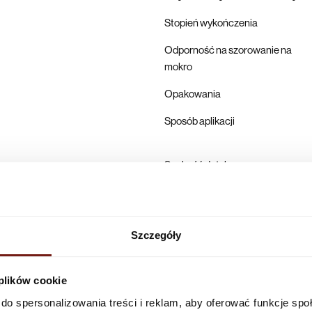
Stopień wykończenia
Odporność na szorowanie na
mokro
Opakowania
Sposób aplikacji
Suchość dotykowa
Pełne utwardzenie
Karta techniczna
Szczegóły
Producent
 plików cookie
do spersonalizowania treści i reklam, aby oferować funkcje sp
Infolinia w Polsce