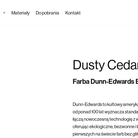
Materiały
Do pobrania
Kontakt
Dusty Ceda
Farba Dunn-Edwards
Dunn-Edwards to kultowy ameryka
od ponad 100 lat wyznacza standard
łączą nowoczesną technologię z w
oferując ekologiczne, bezwonne i 
pierwszych na świecie farb bez gl