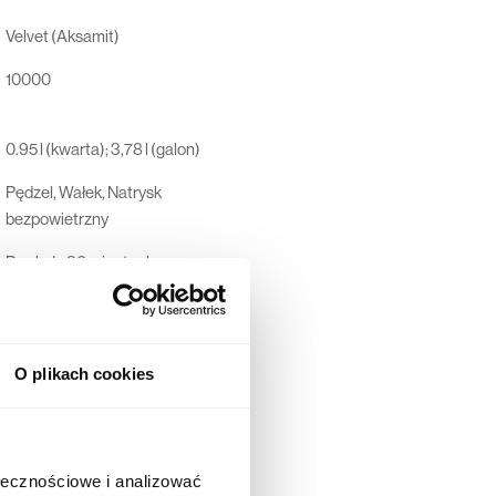
Velvet (Aksamit)
10000
0.95 l (kwarta); 3,78 l (galon)
Pędzel, Wałek, Natrysk
bezpowietrzny
Po około 30 minutach
Po około 7-14 dniach
Pobierz kartę
O plikach cookies
Dunn-Edwards Corporation, 4885
East 52ND Place, Los Angeles,
California 90058-5507, USA
ołecznościowe i analizować
44 600 00 00,