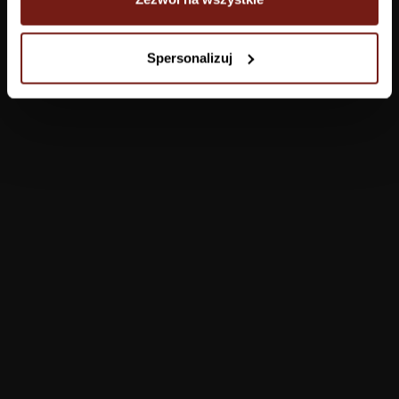
Tapety
Spersonalizuj
Salon
Łazienka
Sypialnia
Jadalnia
Przedpokój
Konfigurator
Produkty
Pomoc
Tapety
FAQ
Farby
Płatności