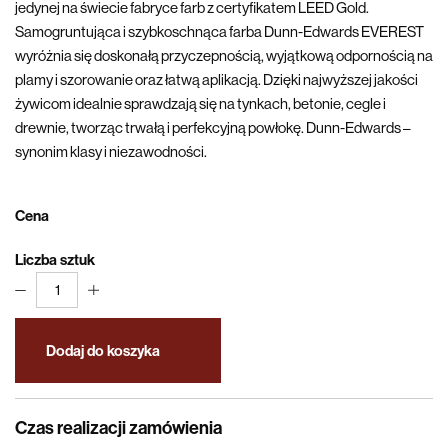
jedynej na świecie fabryce farb z certyfikatem LEED Gold.
Samogruntująca i szybkoschnąca farba Dunn-Edwards EVEREST
wyróżnia się doskonałą przyczepnością, wyjątkową odpornością na
plamy i szorowanie oraz łatwą aplikacją. Dzięki najwyższej jakości
żywicom idealnie sprawdzają się na tynkach, betonie, cegle i
drewnie, tworząc trwałą i perfekcyjną powłokę. Dunn-Edwards –
synonim klasy i niezawodności.
Cena
Liczba sztuk
1
Dodaj do koszyka
Czas realizacji zamówienia