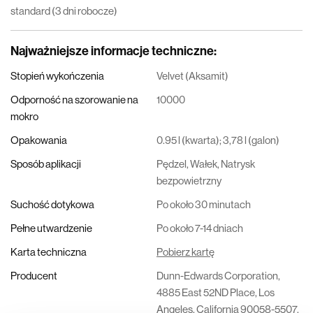
standard (3 dni robocze)
Najważniejsze informacje techniczne
:
Stopień wykończenia
Velvet (Aksamit)
Odporność na szorowanie na
10000
mokro
Opakowania
0.95 l (kwarta); 3,78 l (galon)
Sposób aplikacji
Pędzel, Wałek, Natrysk
bezpowietrzny
Suchość dotykowa
Po około 30 minutach
Pełne utwardzenie
Po około 7-14 dniach
Karta techniczna
Pobierz kartę
Producent
Dunn-Edwards Corporation,
4885 East 52ND Place, Los
Angeles, California 90058-5507,