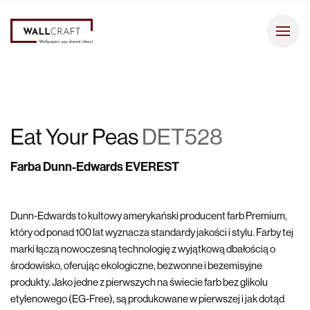
Eat Your Peas
DET528
Farba Dunn-Edwards EVEREST
Dunn-Edwards to kultowy amerykański producent farb Premium,
który od ponad 100 lat wyznacza standardy jakości i stylu. Farby tej
marki łączą nowoczesną technologię z wyjątkową dbałością o
środowisko, oferując ekologiczne, bezwonne i bezemisyjne
produkty. Jako jedne z pierwszych na świecie farb bez glikolu
etylenowego (EG-Free), są produkowane w pierwszej i jak dotąd