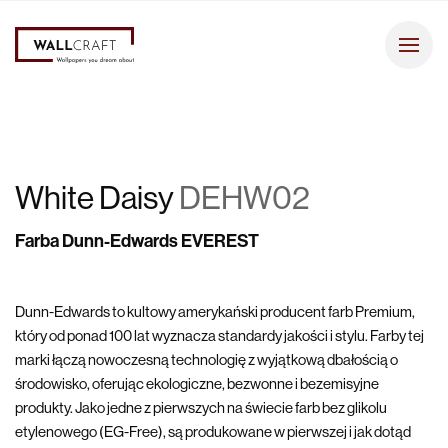
White Daisy
DEHW02
Farba Dunn-Edwards EVEREST
Dunn-Edwards to kultowy amerykański producent farb Premium,
który od ponad 100 lat wyznacza standardy jakości i stylu. Farby tej
marki łączą nowoczesną technologię z wyjątkową dbałością o
środowisko, oferując ekologiczne, bezwonne i bezemisyjne
produkty. Jako jedne z pierwszych na świecie farb bez glikolu
etylenowego (EG-Free), są produkowane w pierwszej i jak dotąd