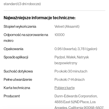
standard (3 dni robocze)
Najważniejsze informacje techniczne
:
Stopień wykończenia
Velvet (Aksamit)
Odporność na szorowanie na
10000
mokro
Opakowania
0.95 l (kwarta); 3,78 l (galon)
Sposób aplikacji
Pędzel, Wałek, Natrysk
bezpowietrzny
Suchość dotykowa
Po około 30 minutach
Pełne utwardzenie
Po około 7-14 dniach
Karta techniczna
Pobierz kartę
Producent
Dunn-Edwards Corporation,
4885 East 52ND Place, Los
Angeles, California 90058-5507,