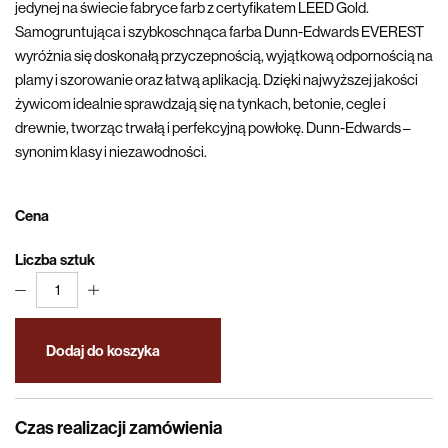
jedynej na świecie fabryce farb z certyfikatem LEED Gold.
Samogruntująca i szybkoschnąca farba Dunn-Edwards EVEREST
wyróżnia się doskonałą przyczepnością, wyjątkową odpornością na
plamy i szorowanie oraz łatwą aplikacją. Dzięki najwyższej jakości
żywicom idealnie sprawdzają się na tynkach, betonie, cegle i
drewnie, tworząc trwałą i perfekcyjną powłokę. Dunn-Edwards –
synonim klasy i niezawodności.
Cena
Liczba sztuk
1
Dodaj do koszyka
Czas realizacji zamówienia