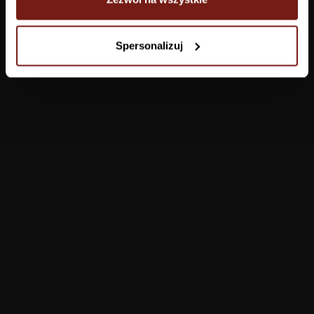
Tapety
Spersonalizuj
Salon
Łazienka
Sypialnia
Jadalnia
Przedpokój
Konfigurator
Produkty
Pomoc
Tapety
FAQ
Farby
Płatności