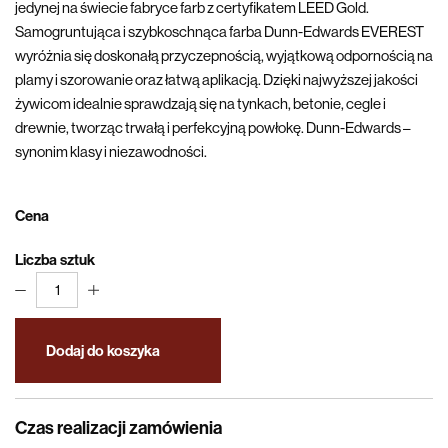
jedynej na świecie fabryce farb z certyfikatem LEED Gold.
Samogruntująca i szybkoschnąca farba Dunn-Edwards EVEREST
wyróżnia się doskonałą przyczepnością, wyjątkową odpornością na
plamy i szorowanie oraz łatwą aplikacją. Dzięki najwyższej jakości
żywicom idealnie sprawdzają się na tynkach, betonie, cegle i
drewnie, tworząc trwałą i perfekcyjną powłokę. Dunn-Edwards –
synonim klasy i niezawodności.
Cena
Liczba sztuk
1
Dodaj do koszyka
Czas realizacji zamówienia