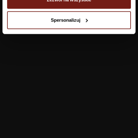
Tapety
Spersonalizuj
Salon
Łazienka
Sypialnia
Jadalnia
Przedpokój
Konfigurator
Produkty
Pomoc
Tapety
FAQ
Farby
Płatności