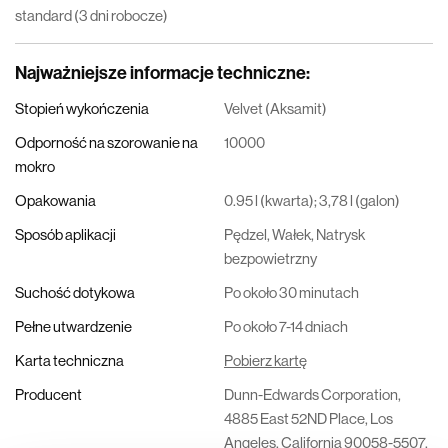
standard (3 dni robocze)
Najważniejsze informacje techniczne
:
Stopień wykończenia
Velvet (Aksamit)
Odporność na szorowanie na
10000
mokro
Opakowania
0.95 l (kwarta); 3,78 l (galon)
Sposób aplikacji
Pędzel, Wałek, Natrysk
bezpowietrzny
Suchość dotykowa
Po około 30 minutach
Pełne utwardzenie
Po około 7-14 dniach
Karta techniczna
Pobierz kartę
Producent
Dunn-Edwards Corporation,
4885 East 52ND Place, Los
Angeles, California 90058-5507,