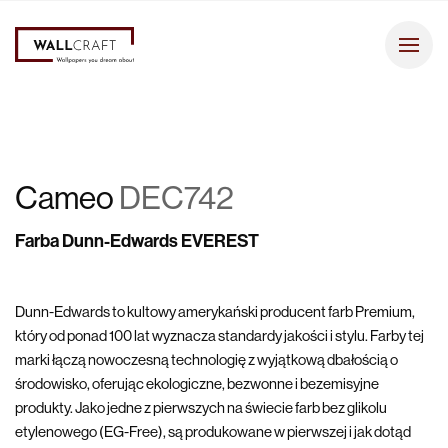
Cameo
DEC742
Farba Dunn-Edwards EVEREST
Dunn-Edwards to kultowy amerykański producent farb Premium,
który od ponad 100 lat wyznacza standardy jakości i stylu. Farby tej
marki łączą nowoczesną technologię z wyjątkową dbałością o
środowisko, oferując ekologiczne, bezwonne i bezemisyjne
produkty. Jako jedne z pierwszych na świecie farb bez glikolu
etylenowego (EG-Free), są produkowane w pierwszej i jak dotąd