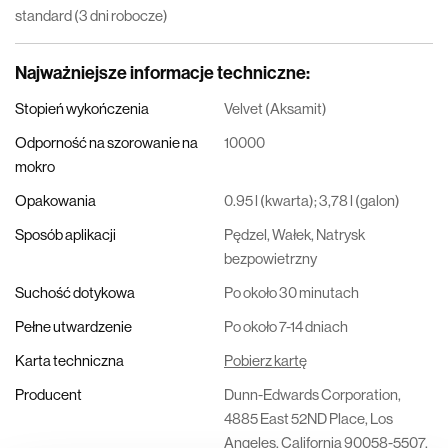
standard (3 dni robocze)
Najważniejsze informacje techniczne
:
Stopień wykończenia
Velvet (Aksamit)
Odporność na szorowanie na
10000
mokro
Opakowania
0.95 l (kwarta); 3,78 l (galon)
Sposób aplikacji
Pędzel, Wałek, Natrysk
bezpowietrzny
Suchość dotykowa
Po około 30 minutach
Pełne utwardzenie
Po około 7-14 dniach
Karta techniczna
Pobierz kartę
Producent
Dunn-Edwards Corporation,
4885 East 52ND Place, Los
Angeles, California 90058-5507,