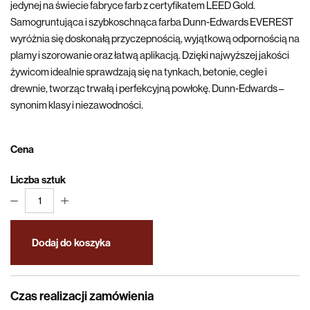
jedynej na świecie fabryce farb z certyfikatem LEED Gold.
Samogruntująca i szybkoschnąca farba Dunn-Edwards EVEREST
wyróżnia się doskonałą przyczepnością, wyjątkową odpornością na
plamy i szorowanie oraz łatwą aplikacją. Dzięki najwyższej jakości
żywicom idealnie sprawdzają się na tynkach, betonie, cegle i
drewnie, tworząc trwałą i perfekcyjną powłokę. Dunn-Edwards –
synonim klasy i niezawodności.
Cena
Liczba sztuk
1
Dodaj do koszyka
Czas realizacji zamówienia