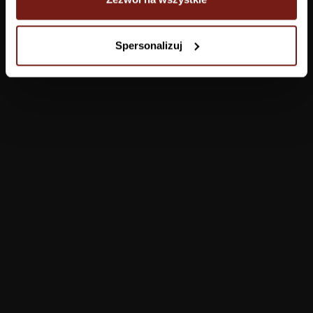
Tapety
Spersonalizuj
Salon
Łazienka
Sypialnia
Jadalnia
Przedpokój
Konfigurator
Produkty
Pomoc
Tapety
FAQ
Farby
Płatności