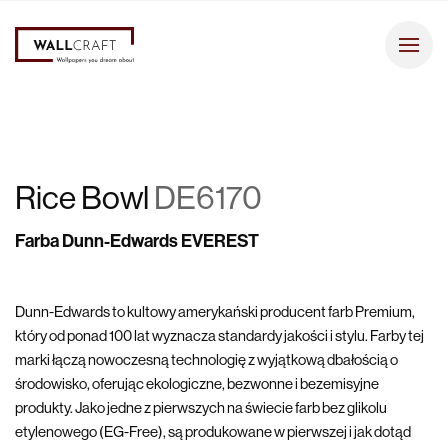
Rice Bowl
DE6170
Farba Dunn-Edwards EVEREST
Dunn-Edwards to kultowy amerykański producent farb Premium,
który od ponad 100 lat wyznacza standardy jakości i stylu. Farby tej
marki łączą nowoczesną technologię z wyjątkową dbałością o
środowisko, oferując ekologiczne, bezwonne i bezemisyjne
produkty. Jako jedne z pierwszych na świecie farb bez glikolu
etylenowego (EG-Free), są produkowane w pierwszej i jak dotąd