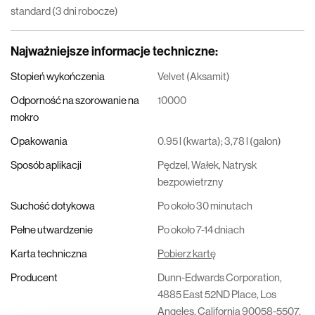
standard (3 dni robocze)
Najważniejsze informacje techniczne
:
Stopień wykończenia
Velvet (Aksamit)
Odporność na szorowanie na
10000
mokro
Opakowania
0.95 l (kwarta); 3,78 l (galon)
Sposób aplikacji
Pędzel, Wałek, Natrysk
bezpowietrzny
Suchość dotykowa
Po około 30 minutach
Pełne utwardzenie
Po około 7-14 dniach
Karta techniczna
Pobierz kartę
Producent
Dunn-Edwards Corporation,
4885 East 52ND Place, Los
Angeles, California 90058-5507,