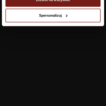
Tapety
Spersonalizuj
Salon
Łazienka
Sypialnia
Jadalnia
Przedpokój
Konfigurator
Produkty
Pomoc
Tapety
FAQ
Farby
Płatności