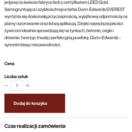
jedynej na świecie fabryce farb z certyfikatem LEED Gold.
Samogruntująca i szybkoschnąca farba Dunn-Edwards EVEREST
wyróżnia się doskonałą przyczepnością, wyjątkową odpornością na
plamy i szorowanie oraz łatwą aplikacją. Dzięki najwyższej jakości
żywicom idealnie sprawdzają się na tynkach, betonie, cegle i
drewnie, tworząc trwałą i perfekcyjną powłokę. Dunn-Edwards –
synonim klasy i niezawodności.
Cena
Liczba sztuk
1
Dodaj do koszyka
Czas realizacji zamówienia