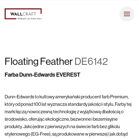
Floating Feather
DE6142
Farba Dunn-Edwards EVEREST
Dunn-Edwards to kultowy amerykański producent farb Premium,
który od ponad 100 lat wyznacza standardy jakości i stylu. Farby tej
marki łączą nowoczesną technologię z wyjątkową dbałością o
środowisko, oferując ekologiczne, bezwonne i bezemisyjne
produkty. Jako jedne z pierwszych na świecie farb bez glikolu
etylenowego (EG-Free), są produkowane w pierwszej i jak dotąd