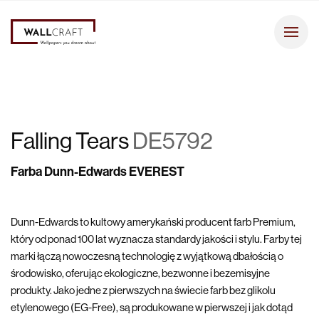
Falling Tears
DE5792
Farba Dunn-Edwards EVEREST
Dunn-Edwards to kultowy amerykański producent farb Premium,
który od ponad 100 lat wyznacza standardy jakości i stylu. Farby tej
marki łączą nowoczesną technologię z wyjątkową dbałością o
środowisko, oferując ekologiczne, bezwonne i bezemisyjne
produkty. Jako jedne z pierwszych na świecie farb bez glikolu
etylenowego (EG-Free), są produkowane w pierwszej i jak dotąd