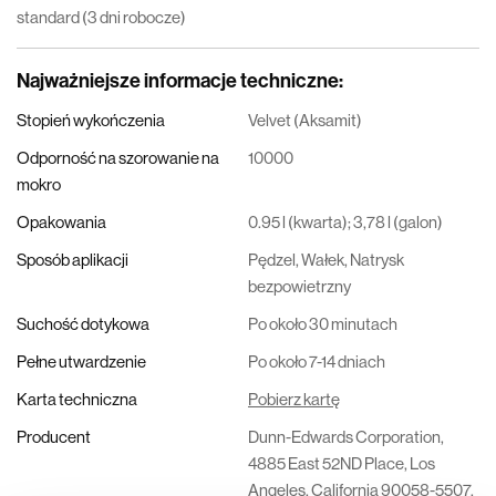
standard (3 dni robocze)
Najważniejsze informacje techniczne
:
Stopień wykończenia
Velvet (Aksamit)
Odporność na szorowanie na
10000
mokro
Opakowania
0.95 l (kwarta); 3,78 l (galon)
Sposób aplikacji
Pędzel, Wałek, Natrysk
bezpowietrzny
Suchość dotykowa
Po około 30 minutach
Pełne utwardzenie
Po około 7-14 dniach
Karta techniczna
Pobierz kartę
Producent
Dunn-Edwards Corporation,
4885 East 52ND Place, Los
Angeles, California 90058-5507,