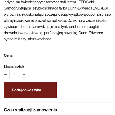
jedynej na świecie fabryce farb z certyfikatem LEED Gold.
Samogruntująca i szybkoschnąca farba Dunn-Edwards EVEREST
wyróżnia się doskonałą przyczepnością, wyjątkową odpornością na
plamy i szorowanie oraz łatwą aplikacją. Dzięki najwyższej jakości
żywicom idealnie sprawdzają się na tynkach, betonie, cegle i
drewnie, tworząc trwałą i perfekcyjną powłokę. Dunn-Edwards –
synonim klasy i niezawodności.
Cena
Liczba sztuk
1
Dodaj do koszyka
Czas realizacji zamówienia