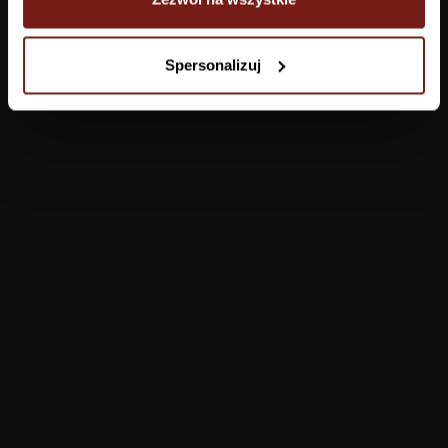
Tapety
Spersonalizuj
Salon
Łazienka
Sypialnia
Jadalnia
Przedpokój
Konfigurator
Produkty
Pomoc
Tapety
FAQ
Farby
Płatności