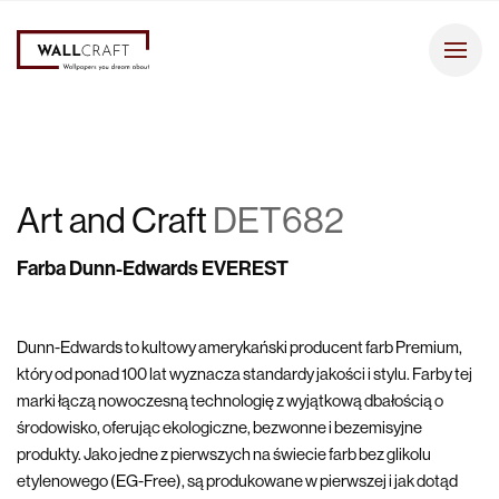
Art and Craft
DET682
Farba Dunn-Edwards EVEREST
Dunn-Edwards to kultowy amerykański producent farb Premium,
który od ponad 100 lat wyznacza standardy jakości i stylu. Farby tej
marki łączą nowoczesną technologię z wyjątkową dbałością o
środowisko, oferując ekologiczne, bezwonne i bezemisyjne
produkty. Jako jedne z pierwszych na świecie farb bez glikolu
etylenowego (EG-Free), są produkowane w pierwszej i jak dotąd