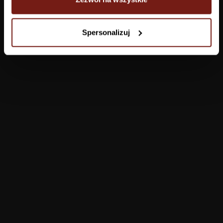
Tapety
Spersonalizuj
Salon
Łazienka
Sypialnia
Jadalnia
Przedpokój
Konfigurator
Produkty
Pomoc
Tapety
FAQ
Farby
Płatności