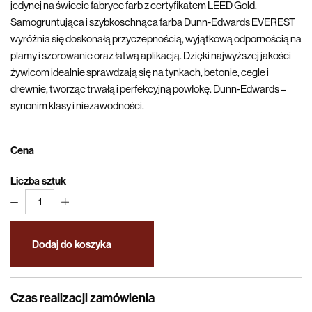
jedynej na świecie fabryce farb z certyfikatem LEED Gold.
Samogruntująca i szybkoschnąca farba Dunn-Edwards EVEREST
wyróżnia się doskonałą przyczepnością, wyjątkową odpornością na
plamy i szorowanie oraz łatwą aplikacją. Dzięki najwyższej jakości
żywicom idealnie sprawdzają się na tynkach, betonie, cegle i
drewnie, tworząc trwałą i perfekcyjną powłokę. Dunn-Edwards –
synonim klasy i niezawodności.
Cena
Liczba sztuk
1
Dodaj do koszyka
Czas realizacji zamówienia