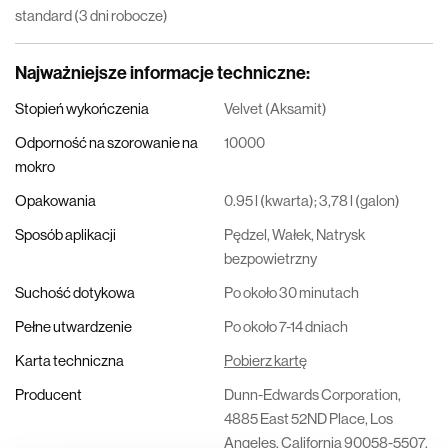
standard (3 dni robocze)
Najważniejsze informacje techniczne
:
Stopień wykończenia
Velvet (Aksamit)
Odporność na szorowanie na
10000
mokro
Opakowania
0.95 l (kwarta); 3,78 l (galon)
Sposób aplikacji
Pędzel, Wałek, Natrysk
bezpowietrzny
Suchość dotykowa
Po około 30 minutach
Pełne utwardzenie
Po około 7-14 dniach
Karta techniczna
Pobierz kartę
Producent
Dunn-Edwards Corporation,
4885 East 52ND Place, Los
Angeles, California 90058-5507,