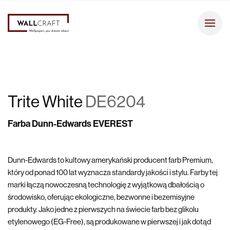
Trite White
DE6204
Farba Dunn-Edwards EVEREST
Dunn-Edwards to kultowy amerykański producent farb Premium,
który od ponad 100 lat wyznacza standardy jakości i stylu. Farby tej
marki łączą nowoczesną technologię z wyjątkową dbałością o
środowisko, oferując ekologiczne, bezwonne i bezemisyjne
produkty. Jako jedne z pierwszych na świecie farb bez glikolu
etylenowego (EG-Free), są produkowane w pierwszej i jak dotąd