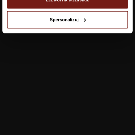
Tapety
Spersonalizuj
Salon
Łazienka
Sypialnia
Jadalnia
Przedpokój
Konfigurator
Produkty
Pomoc
Tapety
FAQ
Farby
Płatności