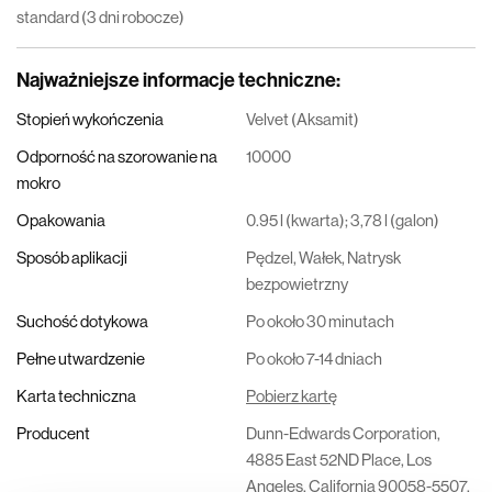
standard (3 dni robocze)
Najważniejsze informacje techniczne
:
Stopień wykończenia
Velvet (Aksamit)
Odporność na szorowanie na
10000
mokro
Opakowania
0.95 l (kwarta); 3,78 l (galon)
Sposób aplikacji
Pędzel, Wałek, Natrysk
bezpowietrzny
Suchość dotykowa
Po około 30 minutach
Pełne utwardzenie
Po około 7-14 dniach
Karta techniczna
Pobierz kartę
Producent
Dunn-Edwards Corporation,
4885 East 52ND Place, Los
Angeles, California 90058-5507,