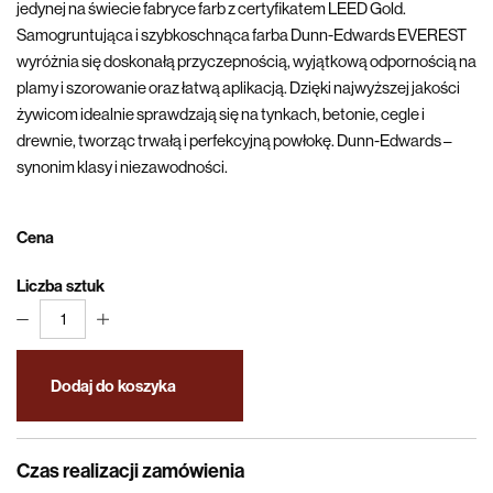
jedynej na świecie fabryce farb z certyfikatem LEED Gold.
Samogruntująca i szybkoschnąca farba Dunn-Edwards EVEREST
wyróżnia się doskonałą przyczepnością, wyjątkową odpornością na
plamy i szorowanie oraz łatwą aplikacją. Dzięki najwyższej jakości
żywicom idealnie sprawdzają się na tynkach, betonie, cegle i
drewnie, tworząc trwałą i perfekcyjną powłokę. Dunn-Edwards –
synonim klasy i niezawodności.
Cena
Liczba sztuk
1
Dodaj do koszyka
Czas realizacji zamówienia