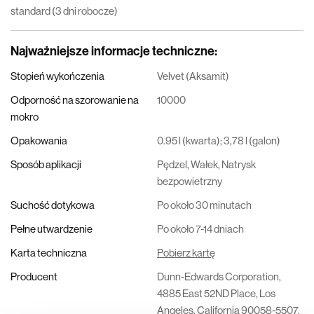
standard (3 dni robocze)
Najważniejsze informacje techniczne
:
Stopień wykończenia
Velvet (Aksamit)
Odporność na szorowanie na
10000
mokro
Opakowania
0.95 l (kwarta); 3,78 l (galon)
Sposób aplikacji
Pędzel, Wałek, Natrysk
bezpowietrzny
Suchość dotykowa
Po około 30 minutach
Pełne utwardzenie
Po około 7-14 dniach
Karta techniczna
Pobierz kartę
Producent
Dunn-Edwards Corporation,
4885 East 52ND Place, Los
Angeles, California 90058-5507,