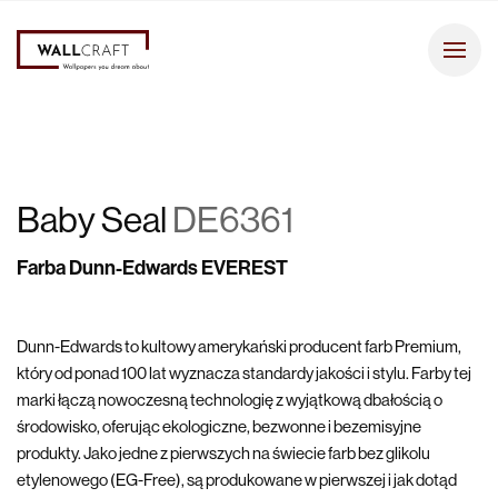
Baby Seal
DE6361
Farba Dunn-Edwards EVEREST
Dunn-Edwards to kultowy amerykański producent farb Premium,
który od ponad 100 lat wyznacza standardy jakości i stylu. Farby tej
marki łączą nowoczesną technologię z wyjątkową dbałością o
środowisko, oferując ekologiczne, bezwonne i bezemisyjne
produkty. Jako jedne z pierwszych na świecie farb bez glikolu
etylenowego (EG-Free), są produkowane w pierwszej i jak dotąd