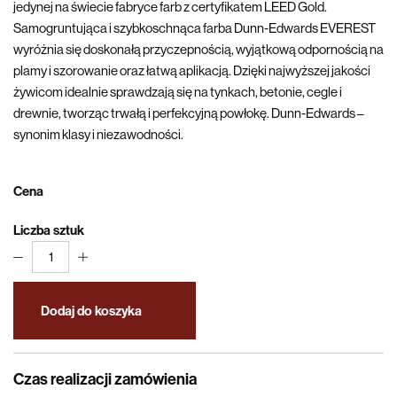
jedynej na świecie fabryce farb z certyfikatem LEED Gold.
Samogruntująca i szybkoschnąca farba Dunn-Edwards EVEREST
wyróżnia się doskonałą przyczepnością, wyjątkową odpornością na
plamy i szorowanie oraz łatwą aplikacją. Dzięki najwyższej jakości
żywicom idealnie sprawdzają się na tynkach, betonie, cegle i
drewnie, tworząc trwałą i perfekcyjną powłokę. Dunn-Edwards –
synonim klasy i niezawodności.
Cena
Liczba sztuk
1
Dodaj do koszyka
Czas realizacji zamówienia