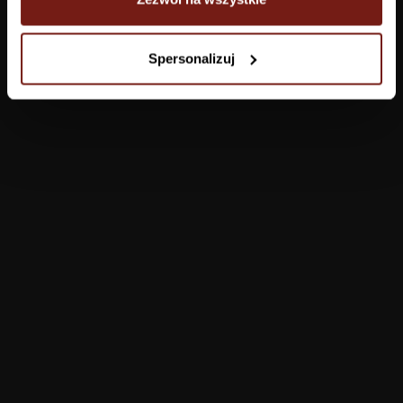
Tapety
Spersonalizuj
Salon
Łazienka
Sypialnia
Jadalnia
Przedpokój
Konfigurator
Produkty
Pomoc
Tapety
FAQ
Farby
Płatności