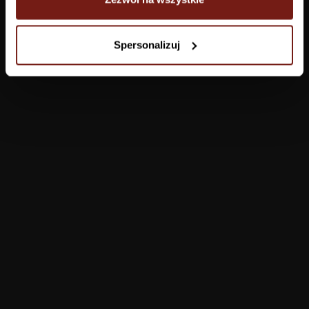
Tapety
Spersonalizuj
Salon
Łazienka
Sypialnia
Jadalnia
Przedpokój
Konfigurator
Produkty
Pomoc
Tapety
FAQ
Farby
Płatności