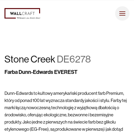
Stone Creek
DE6278
Farba Dunn-Edwards EVEREST
Dunn-Edwards to kultowy amerykański producent farb Premium,
który od ponad 100 lat wyznacza standardy jakości i stylu. Farby tej
marki łączą nowoczesną technologię z wyjątkową dbałością o
środowisko, oferując ekologiczne, bezwonne i bezemisyjne
produkty. Jako jedne z pierwszych na świecie farb bez glikolu
etylenowego (EG-Free), są produkowane w pierwszej i jak dotąd