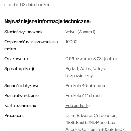
standard (3 dni robocze)
Najważniejsze informacje techniczne
:
Stopień wykończenia
Velvet (Aksamit)
Odporność na szorowanie na
10000
mokro
Opakowania
0.95 l (kwarta); 3,78 l (galon)
Sposób aplikacji
Pędzel, Wałek, Natrysk
bezpowietrzny
Suchość dotykowa
Po około 30 minutach
Pełne utwardzenie
Po około 7-14 dniach
Karta techniczna
Pobierz kartę
Producent
Dunn-Edwards Corporation,
4885 East 52ND Place, Los
Angeles, California 90058-5507,