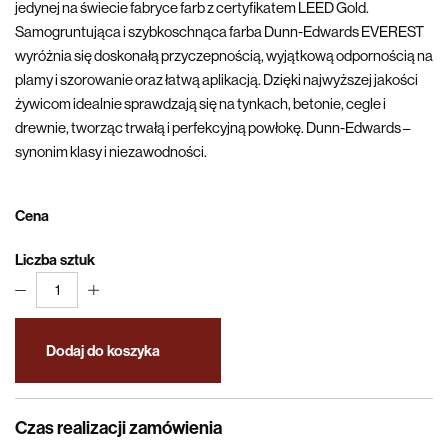
jedynej na świecie fabryce farb z certyfikatem LEED Gold.
Samogruntująca i szybkoschnąca farba Dunn-Edwards EVEREST
wyróżnia się doskonałą przyczepnością, wyjątkową odpornością na
plamy i szorowanie oraz łatwą aplikacją. Dzięki najwyższej jakości
żywicom idealnie sprawdzają się na tynkach, betonie, cegle i
drewnie, tworząc trwałą i perfekcyjną powłokę. Dunn-Edwards –
synonim klasy i niezawodności.
Cena
Liczba sztuk
1
Dodaj do koszyka
Czas realizacji zamówienia