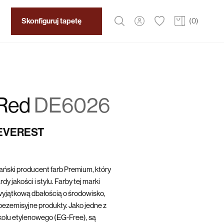
Skonfiguruj tapetę
(
0
)
Red
DE6026
 EVEREST
ński producent farb Premium, który
y jakości i stylu. Farby tej marki
yjątkową dbałością o środowisko,
bezemisyjne produkty. Jako jedne z
ikolu etylenowego (EG-Free), są