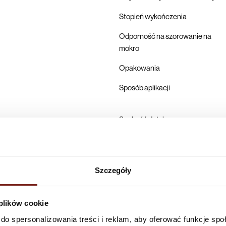
Stopień wykończenia
Odporność na szorowanie na
mokro
Opakowania
Sposób aplikacji
Suchość dotykowa
Pełne utwardzenie
Karta techniczna
Szczegóły
Producent
 plików cookie
do spersonalizowania treści i reklam, aby oferować funkcje sp
Infolinia w Polsce