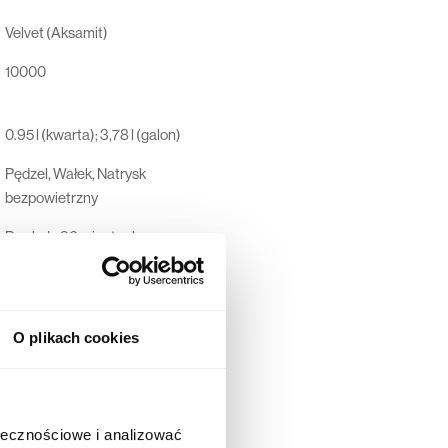
Velvet (Aksamit)
10000
0.95 l (kwarta); 3,78 l (galon)
Pędzel, Wałek, Natrysk
bezpowietrzny
Po około 30 minutach
Po około 7-14 dniach
Pobierz kartę
O plikach cookies
Dunn-Edwards Corporation, 4885
East 52ND Place, Los Angeles,
California 90058-5507, USA
ołecznościowe i analizować
44 600 00 00,