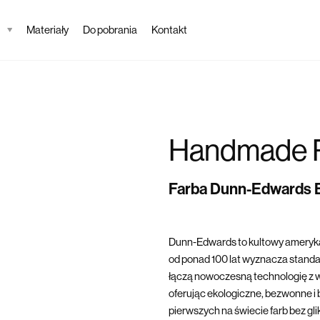
Materiały
Do pobrania
Kontakt
Handmade 
Farba Dunn-Edwards
Dunn-Edwards to kultowy ameryka
od ponad 100 lat wyznacza standard
łączą nowoczesną technologię z w
oferując ekologiczne, bezwonne i 
pierwszych na świecie farb bez gl