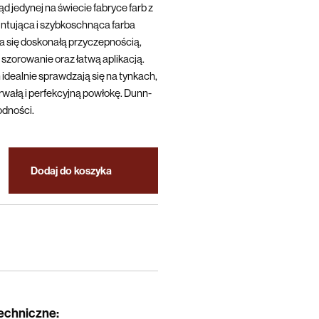
d jedynej na świecie fabryce farb z
ntująca i szybkoschnąca farba
się doskonałą przyczepnością,
szorowanie oraz łatwą aplikacją.
 idealnie sprawdzają się na tynkach,
trwałą i perfekcyjną powłokę. Dunn-
odności.
Dodaj do koszyka
techniczne
: