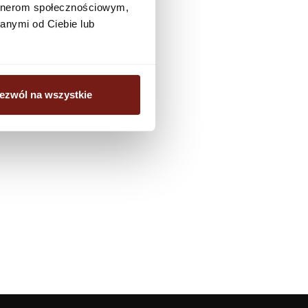
artnerom społecznościowym,
biuro@dunnedwards.pl
anymi od Ciebie lub
ezwól na wszystkie