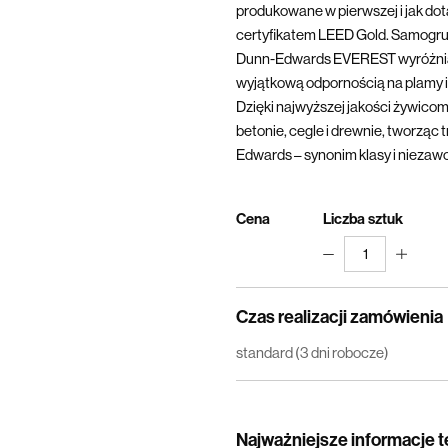
produkowane w pierwszej i jak dotą
certyfikatem LEED Gold. Samogru
Dunn-Edwards EVEREST wyróżnia 
wyjątkową odpornością na plamy i 
Dzięki najwyższej jakości żywicom
betonie, cegle i drewnie, tworząc 
Edwards – synonim klasy i niezaw
Cena
Liczba sztuk
1
Czas realizacji zamówienia
standard (3 dni robocze)
Najważniejsze informacje 