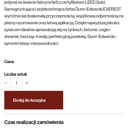
jedynej na świecie fabryce farb z certyfikatem LEED Gold.
Samogruntująca i szybkoschnąca farba Dunn-Edwards EVEREST
wyróżnia się doskonałą przyczepnością, wyjątkową odpornością na
plamy i szorowanie oraz łatwą aplikacją. Dzięki najwyższej jakości
żywicom idealnie sprawdzają się na tynkach, betonie, cegle i
drewnie, tworząc trwałą i perfekcyjną powłokę. Dunn-Edwards –
synonim klasy i niezawodności.
Cena
Liczba sztuk
1
Dodaj do koszyka
Czas realizacji zamówienia