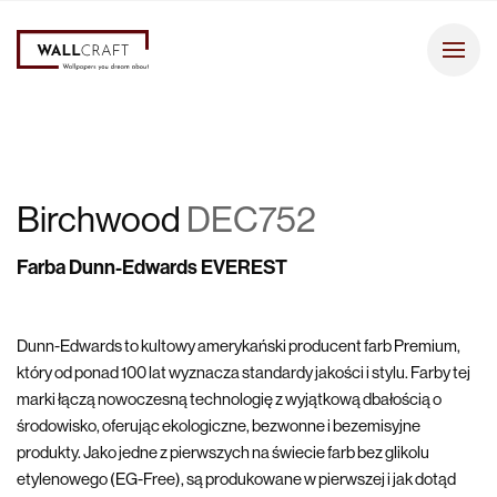
Birchwood
DEC752
Farba Dunn-Edwards EVEREST
Dunn-Edwards to kultowy amerykański producent farb Premium,
który od ponad 100 lat wyznacza standardy jakości i stylu. Farby tej
marki łączą nowoczesną technologię z wyjątkową dbałością o
środowisko, oferując ekologiczne, bezwonne i bezemisyjne
produkty. Jako jedne z pierwszych na świecie farb bez glikolu
etylenowego (EG-Free), są produkowane w pierwszej i jak dotąd