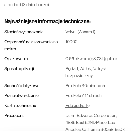
standard (3 dni robocze)
Najważniejsze informacje techniczne
:
Stopień wykończenia
Velvet (Aksamit)
Odporność na szorowanie na
10000
mokro
Opakowania
0.95 l (kwarta); 3,78 l (galon)
Sposób aplikacji
Pędzel, Wałek, Natrysk
bezpowietrzny
Suchość dotykowa
Po około 30 minutach
Pełne utwardzenie
Po około 7-14 dniach
Karta techniczna
Pobierz kartę
Producent
Dunn-Edwards Corporation,
4885 East 52ND Place, Los
Angeles, California 90058-5507,