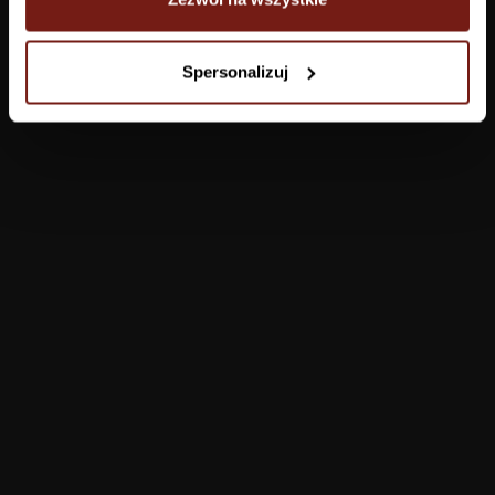
Tapety
Spersonalizuj
Salon
Łazienka
Sypialnia
Jadalnia
Przedpokój
Konfigurator
Produkty
Pomoc
Tapety
FAQ
Farby
Płatności