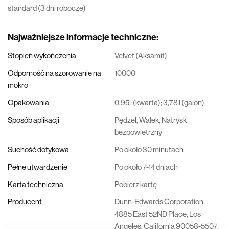
standard (3 dni robocze)
Najważniejsze informacje techniczne
:
Stopień wykończenia
Velvet (Aksamit)
Odporność na szorowanie na
10000
mokro
Opakowania
0.95 l (kwarta); 3,78 l (galon)
Sposób aplikacji
Pędzel, Wałek, Natrysk
bezpowietrzny
Suchość dotykowa
Po około 30 minutach
Pełne utwardzenie
Po około 7-14 dniach
Karta techniczna
Pobierz kartę
Producent
Dunn-Edwards Corporation,
4885 East 52ND Place, Los
Angeles, California 90058-5507,