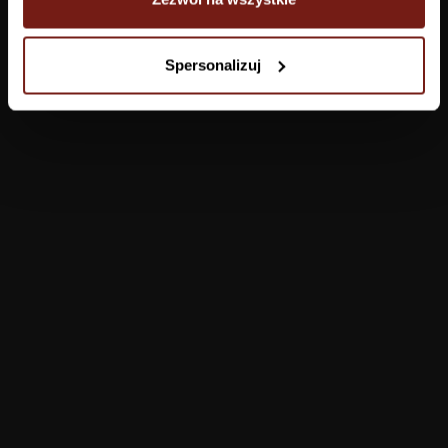
Tapety
Spersonalizuj
Salon
Łazienka
Sypialnia
Jadalnia
Przedpokój
Konfigurator
Produkty
Pomoc
Tapety
FAQ
Farby
Płatności