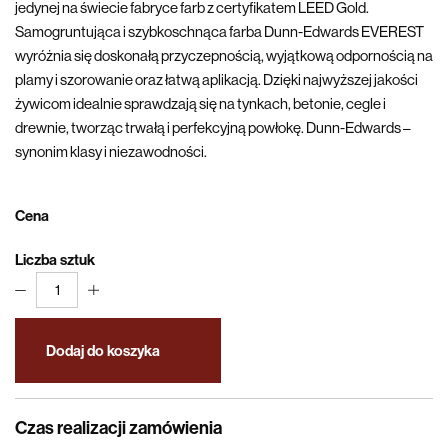
jedynej na świecie fabryce farb z certyfikatem LEED Gold.
Samogruntująca i szybkoschnąca farba Dunn-Edwards EVEREST
wyróżnia się doskonałą przyczepnością, wyjątkową odpornością na
plamy i szorowanie oraz łatwą aplikacją. Dzięki najwyższej jakości
żywicom idealnie sprawdzają się na tynkach, betonie, cegle i
drewnie, tworząc trwałą i perfekcyjną powłokę. Dunn-Edwards –
synonim klasy i niezawodności.
Cena
Liczba sztuk
1
Dodaj do koszyka
Czas realizacji zamówienia