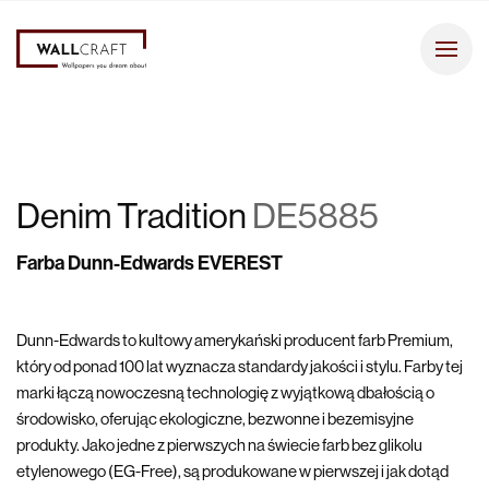
Denim Tradition
DE5885
Farba Dunn-Edwards EVEREST
Dunn-Edwards to kultowy amerykański producent farb Premium,
który od ponad 100 lat wyznacza standardy jakości i stylu. Farby tej
marki łączą nowoczesną technologię z wyjątkową dbałością o
środowisko, oferując ekologiczne, bezwonne i bezemisyjne
produkty. Jako jedne z pierwszych na świecie farb bez glikolu
etylenowego (EG-Free), są produkowane w pierwszej i jak dotąd