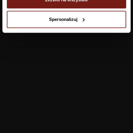
Tapety
Spersonalizuj
Salon
Łazienka
Sypialnia
Jadalnia
Przedpokój
Konfigurator
Produkty
Pomoc
Tapety
FAQ
Farby
Płatności