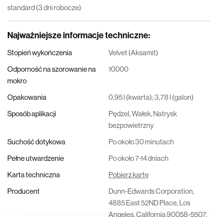
standard (3 dni robocze)
Najważniejsze informacje techniczne
:
Stopień wykończenia
Velvet (Aksamit)
Odporność na szorowanie na
10000
mokro
Opakowania
0.95 l (kwarta); 3,78 l (galon)
Sposób aplikacji
Pędzel, Wałek, Natrysk
bezpowietrzny
Suchość dotykowa
Po około 30 minutach
Pełne utwardzenie
Po około 7-14 dniach
Karta techniczna
Pobierz kartę
Producent
Dunn-Edwards Corporation,
4885 East 52ND Place, Los
Angeles, California 90058-5507,