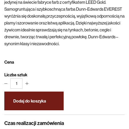
jedynej na świecie fabryce farb z certyfikatem LEED Gold.
Samogruntująca i szybkoschnąca farba Dunn-Edwards EVEREST
wyróżnia się doskonałą przyczepnością, wyjątkową odpornością na
plamy i szorowanie oraz łatwą aplikacją. Dzięki najwyższej jakości
żywicom idealnie sprawdzają się na tynkach, betonie, cegle i
drewnie, tworząc trwałą i perfekcyjną powłokę. Dunn-Edwards –
synonim klasy i niezawodności.
Cena
Liczba sztuk
1
Dodaj do koszyka
Czas realizacji zamówienia