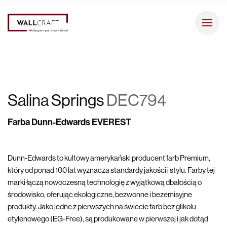
Salina Springs
DEC794
Farba Dunn-Edwards EVEREST
Dunn-Edwards to kultowy amerykański producent farb Premium,
który od ponad 100 lat wyznacza standardy jakości i stylu. Farby tej
marki łączą nowoczesną technologię z wyjątkową dbałością o
środowisko, oferując ekologiczne, bezwonne i bezemisyjne
produkty. Jako jedne z pierwszych na świecie farb bez glikolu
etylenowego (EG-Free), są produkowane w pierwszej i jak dotąd