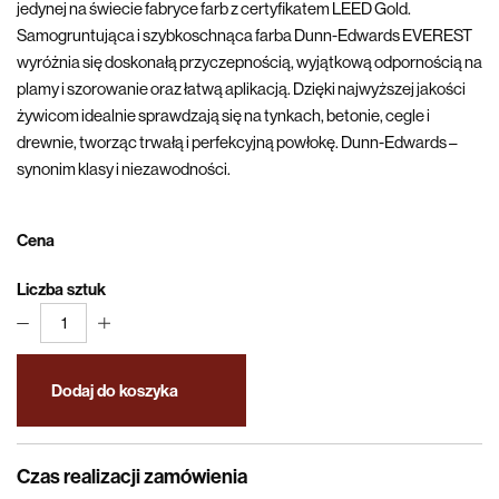
jedynej na świecie fabryce farb z certyfikatem LEED Gold.
Samogruntująca i szybkoschnąca farba Dunn-Edwards EVEREST
wyróżnia się doskonałą przyczepnością, wyjątkową odpornością na
plamy i szorowanie oraz łatwą aplikacją. Dzięki najwyższej jakości
żywicom idealnie sprawdzają się na tynkach, betonie, cegle i
drewnie, tworząc trwałą i perfekcyjną powłokę. Dunn-Edwards –
synonim klasy i niezawodności.
Cena
Liczba sztuk
1
Dodaj do koszyka
Czas realizacji zamówienia