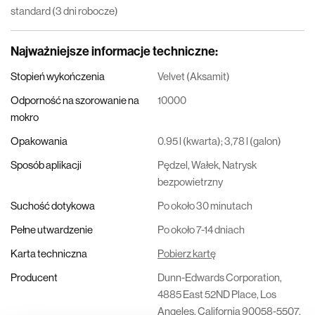
standard (3 dni robocze)
Najważniejsze informacje techniczne
:
Stopień wykończenia
Velvet (Aksamit)
Odporność na szorowanie na
10000
mokro
Opakowania
0.95 l (kwarta); 3,78 l (galon)
Sposób aplikacji
Pędzel, Wałek, Natrysk
bezpowietrzny
Suchość dotykowa
Po około 30 minutach
Pełne utwardzenie
Po około 7-14 dniach
Karta techniczna
Pobierz kartę
Producent
Dunn-Edwards Corporation,
4885 East 52ND Place, Los
Angeles, California 90058-5507,