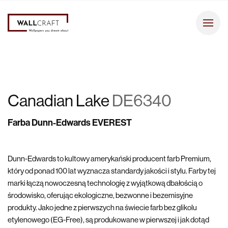
Canadian Lake
DE6340
Farba Dunn-Edwards EVEREST
Dunn-Edwards to kultowy amerykański producent farb Premium,
który od ponad 100 lat wyznacza standardy jakości i stylu. Farby tej
marki łączą nowoczesną technologię z wyjątkową dbałością o
środowisko, oferując ekologiczne, bezwonne i bezemisyjne
produkty. Jako jedne z pierwszych na świecie farb bez glikolu
etylenowego (EG-Free), są produkowane w pierwszej i jak dotąd