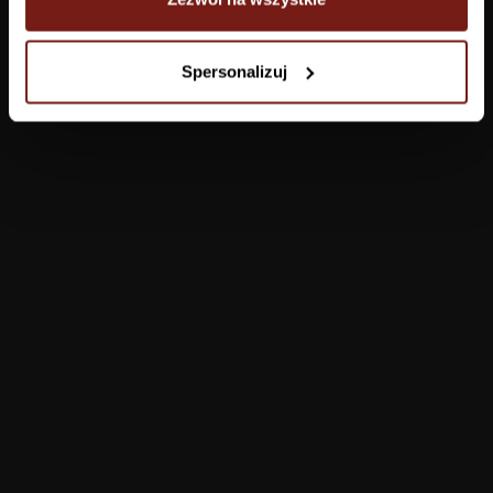
Tapety
Spersonalizuj
Salon
Łazienka
Sypialnia
Jadalnia
Przedpokój
Konfigurator
Produkty
Pomoc
Tapety
FAQ
Farby
Płatności