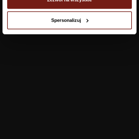
Tapety
Spersonalizuj
Salon
Łazienka
Sypialnia
Jadalnia
Przedpokój
Konfigurator
Produkty
Pomoc
Tapety
FAQ
Farby
Płatności