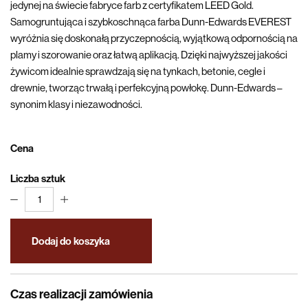
jedynej na świecie fabryce farb z certyfikatem LEED Gold.
Samogruntująca i szybkoschnąca farba Dunn-Edwards EVEREST
wyróżnia się doskonałą przyczepnością, wyjątkową odpornością na
plamy i szorowanie oraz łatwą aplikacją. Dzięki najwyższej jakości
żywicom idealnie sprawdzają się na tynkach, betonie, cegle i
drewnie, tworząc trwałą i perfekcyjną powłokę. Dunn-Edwards –
synonim klasy i niezawodności.
Cena
Liczba sztuk
1
Dodaj do koszyka
Czas realizacji zamówienia