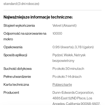
standard (3 dni robocze)
Najważniejsze informacje techniczne
:
Stopień wykończenia
Velvet (Aksamit)
Odporność na szorowanie na
10000
mokro
Opakowania
0.95 l (kwarta); 3,78 l (galon)
Sposób aplikacji
Pędzel, Wałek, Natrysk
bezpowietrzny
Suchość dotykowa
Po około 30 minutach
Pełne utwardzenie
Po około 7-14 dniach
Karta techniczna
Pobierz kartę
Producent
Dunn-Edwards Corporation,
4885 East 52ND Place, Los
Angeles, California 90058-5507,