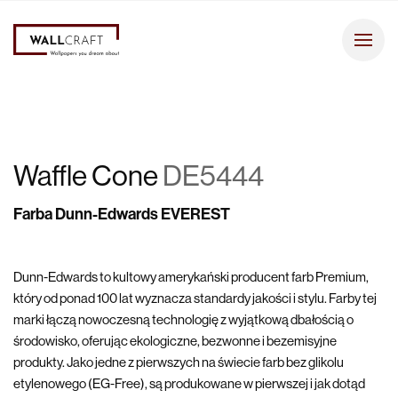
Waffle Cone
DE5444
Farba Dunn-Edwards EVEREST
Dunn-Edwards to kultowy amerykański producent farb Premium,
który od ponad 100 lat wyznacza standardy jakości i stylu. Farby tej
marki łączą nowoczesną technologię z wyjątkową dbałością o
środowisko, oferując ekologiczne, bezwonne i bezemisyjne
produkty. Jako jedne z pierwszych na świecie farb bez glikolu
etylenowego (EG-Free), są produkowane w pierwszej i jak dotąd