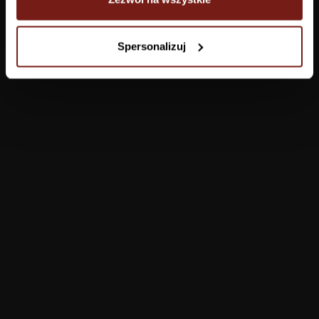
Tapety
Spersonalizuj
Salon
Łazienka
Sypialnia
Jadalnia
Przedpokój
Konfigurator
Produkty
Pomoc
Tapety
FAQ
Farby
Płatności