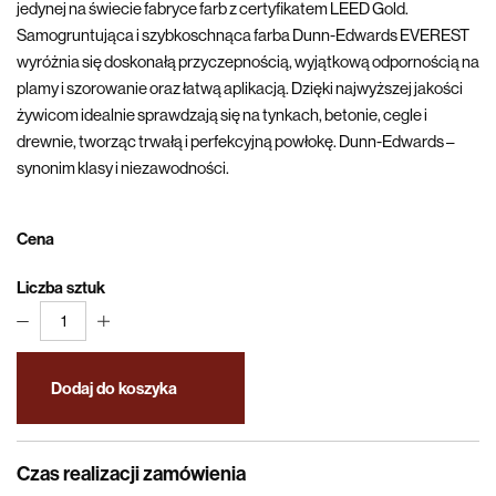
jedynej na świecie fabryce farb z certyfikatem LEED Gold.
Samogruntująca i szybkoschnąca farba Dunn-Edwards EVEREST
wyróżnia się doskonałą przyczepnością, wyjątkową odpornością na
plamy i szorowanie oraz łatwą aplikacją. Dzięki najwyższej jakości
żywicom idealnie sprawdzają się na tynkach, betonie, cegle i
drewnie, tworząc trwałą i perfekcyjną powłokę. Dunn-Edwards –
synonim klasy i niezawodności.
Cena
Liczba sztuk
1
Dodaj do koszyka
Czas realizacji zamówienia