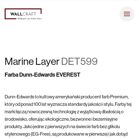
Marine Layer
DET599
Farba Dunn-Edwards EVEREST
Dunn-Edwards to kultowy amerykański producent farb Premium,
który od ponad 100 lat wyznacza standardy jakości i stylu. Farby tej
marki łączą nowoczesną technologię z wyjątkową dbałością o
środowisko, oferując ekologiczne, bezwonne i bezemisyjne
produkty. Jako jedne z pierwszych na świecie farb bez glikolu
etylenowego (EG-Free), są produkowane w pierwszej i jak dotąd