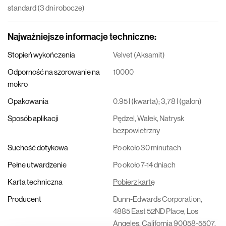
standard (3 dni robocze)
Najważniejsze informacje techniczne
:
Stopień wykończenia
Velvet (Aksamit)
Odporność na szorowanie na
10000
mokro
Opakowania
0.95 l (kwarta); 3,78 l (galon)
Sposób aplikacji
Pędzel, Wałek, Natrysk
bezpowietrzny
Suchość dotykowa
Po około 30 minutach
Pełne utwardzenie
Po około 7-14 dniach
Karta techniczna
Pobierz kartę
Producent
Dunn-Edwards Corporation,
4885 East 52ND Place, Los
Angeles, California 90058-5507,