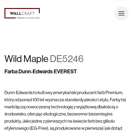
Wild Maple
DE5246
Farba Dunn-Edwards EVEREST
Dunn-Edwards to kultowy amerykański producent farb Premium,
który od ponad 100 lat wyznacza standardy jakości i stylu. Farby tej
marki łączą nowoczesną technologię z wyjątkową dbałością o
środowisko, oferując ekologiczne, bezwonne i bezemisyjne
produkty. Jako jedne z pierwszych na świecie farb bez glikolu
etylenowego (EG-Free), są produkowane w pierwszej i jak dotąd