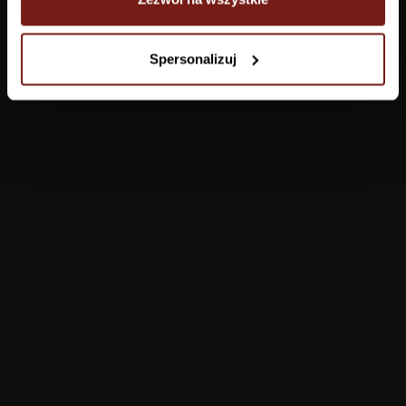
Tapety
Spersonalizuj
Salon
Łazienka
Sypialnia
Jadalnia
Przedpokój
Konfigurator
Produkty
Pomoc
Tapety
FAQ
Farby
Płatności