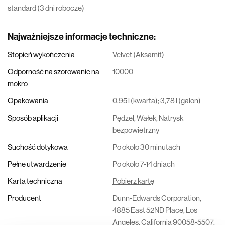
standard (3 dni robocze)
Najważniejsze informacje techniczne
:
Stopień wykończenia
Velvet (Aksamit)
Odporność na szorowanie na
10000
mokro
Opakowania
0.95 l (kwarta); 3,78 l (galon)
Sposób aplikacji
Pędzel, Wałek, Natrysk
bezpowietrzny
Suchość dotykowa
Po około 30 minutach
Pełne utwardzenie
Po około 7-14 dniach
Karta techniczna
Pobierz kartę
Producent
Dunn-Edwards Corporation,
4885 East 52ND Place, Los
Angeles, California 90058-5507,