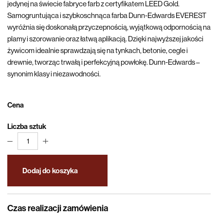
jedynej na świecie fabryce farb z certyfikatem LEED Gold.
Samogruntująca i szybkoschnąca farba Dunn-Edwards EVEREST
wyróżnia się doskonałą przyczepnością, wyjątkową odpornością na
plamy i szorowanie oraz łatwą aplikacją. Dzięki najwyższej jakości
żywicom idealnie sprawdzają się na tynkach, betonie, cegle i
drewnie, tworząc trwałą i perfekcyjną powłokę. Dunn-Edwards –
synonim klasy i niezawodności.
Cena
Liczba sztuk
1
Dodaj do koszyka
Czas realizacji zamówienia