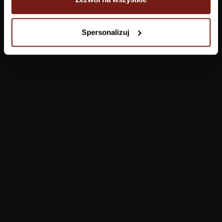
Tapety
Spersonalizuj
Salon
Łazienka
Sypialnia
Jadalnia
Przedpokój
Konfigurator
Produkty
Pomoc
Tapety
FAQ
Farby
Płatności