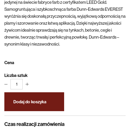
jedynej na świecie fabryce farb z certyfikatem LEED Gold.
Samogruntująca i szybkoschnąca farba Dunn-Edwards EVEREST
wyróżnia się doskonałą przyczepnością, wyjątkową odpornością na
plamy i szorowanie oraz łatwą aplikacją. Dzięki najwyższej jakości
żywicom idealnie sprawdzają się na tynkach, betonie, cegle i
drewnie, tworząc trwałą i perfekcyjną powłokę. Dunn-Edwards –
synonim klasy i niezawodności.
Cena
Liczba sztuk
1
Dodaj do koszyka
Czas realizacji zamówienia