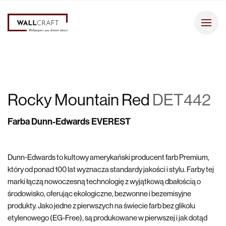
Rocky Mountain Red
DET442
Farba Dunn-Edwards EVEREST
Dunn-Edwards to kultowy amerykański producent farb Premium,
który od ponad 100 lat wyznacza standardy jakości i stylu. Farby tej
marki łączą nowoczesną technologię z wyjątkową dbałością o
środowisko, oferując ekologiczne, bezwonne i bezemisyjne
produkty. Jako jedne z pierwszych na świecie farb bez glikolu
etylenowego (EG-Free), są produkowane w pierwszej i jak dotąd