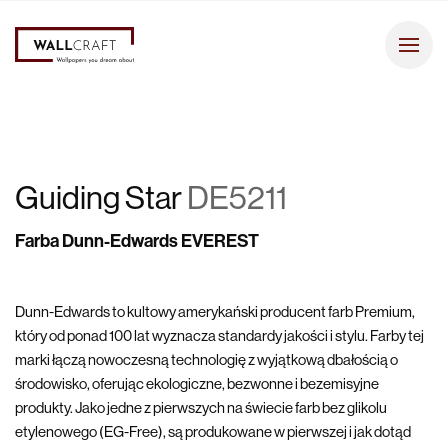
Guiding Star
DE5211
Farba Dunn-Edwards EVEREST
Dunn-Edwards to kultowy amerykański producent farb Premium,
który od ponad 100 lat wyznacza standardy jakości i stylu. Farby tej
marki łączą nowoczesną technologię z wyjątkową dbałością o
środowisko, oferując ekologiczne, bezwonne i bezemisyjne
produkty. Jako jedne z pierwszych na świecie farb bez glikolu
etylenowego (EG-Free), są produkowane w pierwszej i jak dotąd