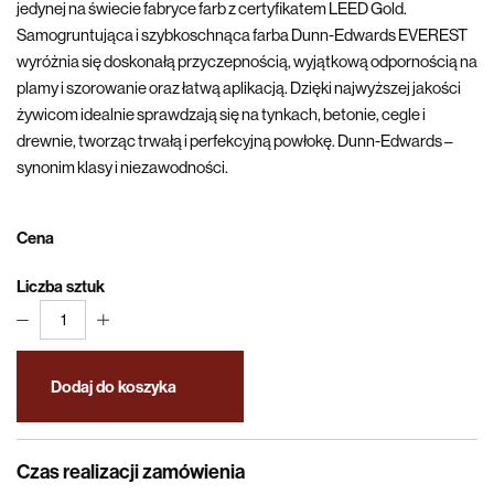
jedynej na świecie fabryce farb z certyfikatem LEED Gold.
Samogruntująca i szybkoschnąca farba Dunn-Edwards EVEREST
wyróżnia się doskonałą przyczepnością, wyjątkową odpornością na
plamy i szorowanie oraz łatwą aplikacją. Dzięki najwyższej jakości
żywicom idealnie sprawdzają się na tynkach, betonie, cegle i
drewnie, tworząc trwałą i perfekcyjną powłokę. Dunn-Edwards –
synonim klasy i niezawodności.
Cena
Liczba sztuk
1
Dodaj do koszyka
Czas realizacji zamówienia