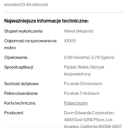
standard (3 dni robocze)
Najważniejsze informacje techniczne
:
Stopień wykończenia
Velvet (Aksamit)
Odporność na szorowanie na
10000
mokro
Opakowania
0.95 l (kwarta); 3,78 l (galon)
Sposób aplikacji
Pędzel, Wałek, Natrysk
bezpowietrzny
Suchość dotykowa
Po około 30 minutach
Pełne utwardzenie
Po około 7-14 dniach
Karta techniczna
Pobierz kartę
Producent
Dunn-Edwards Corporation,
4885 East 52ND Place, Los
Angeles, California 90058-5507,