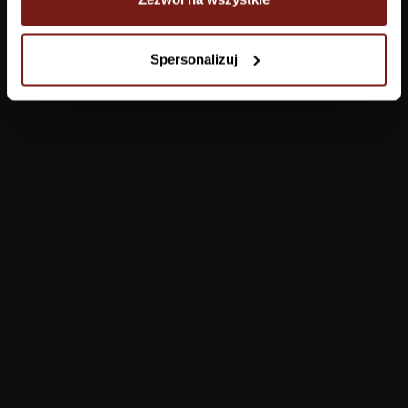
Tapety
Spersonalizuj
Salon
Łazienka
Sypialnia
Jadalnia
Przedpokój
Konfigurator
Produkty
Pomoc
Tapety
FAQ
Farby
Płatności