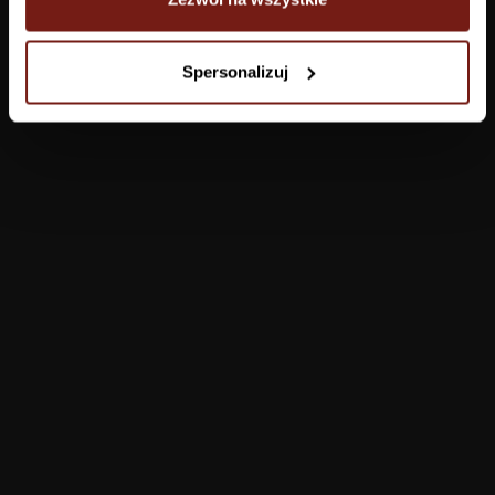
Tapety
Spersonalizuj
Salon
Łazienka
Sypialnia
Jadalnia
Przedpokój
Konfigurator
Produkty
Pomoc
Tapety
FAQ
Farby
Płatności