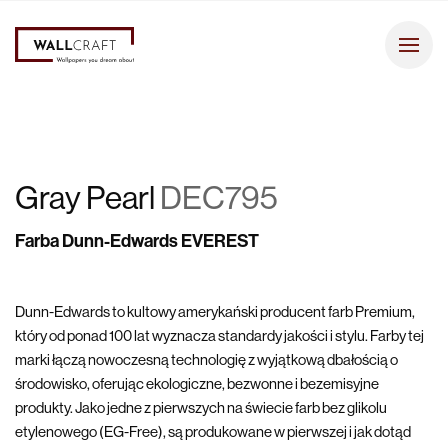
Gray Pearl
DEC795
Farba Dunn-Edwards EVEREST
Dunn-Edwards to kultowy amerykański producent farb Premium,
który od ponad 100 lat wyznacza standardy jakości i stylu. Farby tej
marki łączą nowoczesną technologię z wyjątkową dbałością o
środowisko, oferując ekologiczne, bezwonne i bezemisyjne
produkty. Jako jedne z pierwszych na świecie farb bez glikolu
etylenowego (EG-Free), są produkowane w pierwszej i jak dotąd