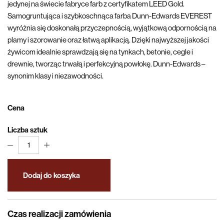
jedynej na świecie fabryce farb z certyfikatem LEED Gold.
Samogruntująca i szybkoschnąca farba Dunn-Edwards EVEREST
wyróżnia się doskonałą przyczepnością, wyjątkową odpornością na
plamy i szorowanie oraz łatwą aplikacją. Dzięki najwyższej jakości
żywicom idealnie sprawdzają się na tynkach, betonie, cegle i
drewnie, tworząc trwałą i perfekcyjną powłokę. Dunn-Edwards –
synonim klasy i niezawodności.
Cena
Liczba sztuk
1
Dodaj do koszyka
Czas realizacji zamówienia