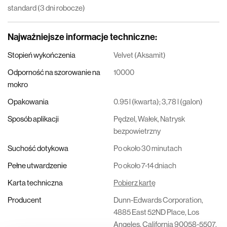
standard (3 dni robocze)
Najważniejsze informacje techniczne
:
Stopień wykończenia
Velvet (Aksamit)
Odporność na szorowanie na
10000
mokro
Opakowania
0.95 l (kwarta); 3,78 l (galon)
Sposób aplikacji
Pędzel, Wałek, Natrysk
bezpowietrzny
Suchość dotykowa
Po około 30 minutach
Pełne utwardzenie
Po około 7-14 dniach
Karta techniczna
Pobierz kartę
Producent
Dunn-Edwards Corporation,
4885 East 52ND Place, Los
Angeles, California 90058-5507,