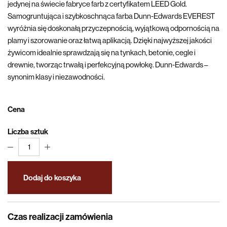
jedynej na świecie fabryce farb z certyfikatem LEED Gold.
Samogruntująca i szybkoschnąca farba Dunn-Edwards EVEREST
wyróżnia się doskonałą przyczepnością, wyjątkową odpornością na
plamy i szorowanie oraz łatwą aplikacją. Dzięki najwyższej jakości
żywicom idealnie sprawdzają się na tynkach, betonie, cegle i
drewnie, tworząc trwałą i perfekcyjną powłokę. Dunn-Edwards –
synonim klasy i niezawodności.
Cena
Liczba sztuk
1
Dodaj do koszyka
Czas realizacji zamówienia