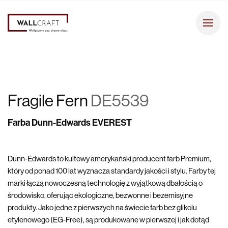
Fragile Fern
DE5539
Farba Dunn-Edwards EVEREST
Dunn-Edwards to kultowy amerykański producent farb Premium,
który od ponad 100 lat wyznacza standardy jakości i stylu. Farby tej
marki łączą nowoczesną technologię z wyjątkową dbałością o
środowisko, oferując ekologiczne, bezwonne i bezemisyjne
produkty. Jako jedne z pierwszych na świecie farb bez glikolu
etylenowego (EG-Free), są produkowane w pierwszej i jak dotąd