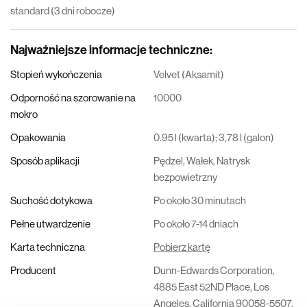
standard (3 dni robocze)
Najważniejsze informacje techniczne
:
Stopień wykończenia
Velvet (Aksamit)
Odporność na szorowanie na
10000
mokro
Opakowania
0.95 l (kwarta); 3,78 l (galon)
Sposób aplikacji
Pędzel, Wałek, Natrysk
bezpowietrzny
Suchość dotykowa
Po około 30 minutach
Pełne utwardzenie
Po około 7-14 dniach
Karta techniczna
Pobierz kartę
Producent
Dunn-Edwards Corporation,
4885 East 52ND Place, Los
Angeles, California 90058-5507,