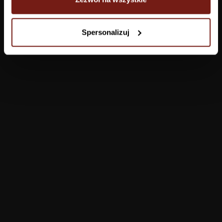
Tapety
Spersonalizuj
Salon
Łazienka
Sypialnia
Jadalnia
Przedpokój
Konfigurator
Produkty
Pomoc
Tapety
FAQ
Farby
Płatności