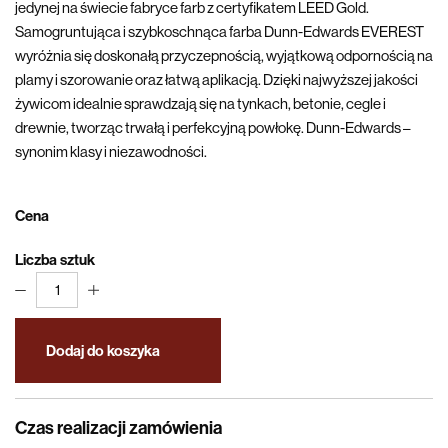
jedynej na świecie fabryce farb z certyfikatem LEED Gold.
Samogruntująca i szybkoschnąca farba Dunn-Edwards EVEREST
wyróżnia się doskonałą przyczepnością, wyjątkową odpornością na
plamy i szorowanie oraz łatwą aplikacją. Dzięki najwyższej jakości
żywicom idealnie sprawdzają się na tynkach, betonie, cegle i
drewnie, tworząc trwałą i perfekcyjną powłokę. Dunn-Edwards –
synonim klasy i niezawodności.
Cena
Liczba sztuk
1
Dodaj do koszyka
Czas realizacji zamówienia