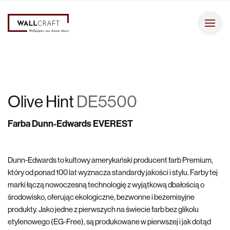
Olive Hint
DE5500
Farba Dunn-Edwards EVEREST
Dunn-Edwards to kultowy amerykański producent farb Premium,
który od ponad 100 lat wyznacza standardy jakości i stylu. Farby tej
marki łączą nowoczesną technologię z wyjątkową dbałością o
środowisko, oferując ekologiczne, bezwonne i bezemisyjne
produkty. Jako jedne z pierwszych na świecie farb bez glikolu
etylenowego (EG-Free), są produkowane w pierwszej i jak dotąd