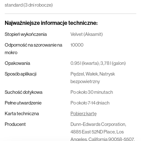
standard (3 dni robocze)
Najważniejsze informacje techniczne
:
Stopień wykończenia
Velvet (Aksamit)
Odporność na szorowanie na
10000
mokro
Opakowania
0.95 l (kwarta); 3,78 l (galon)
Sposób aplikacji
Pędzel, Wałek, Natrysk
bezpowietrzny
Suchość dotykowa
Po około 30 minutach
Pełne utwardzenie
Po około 7-14 dniach
Karta techniczna
Pobierz kartę
Producent
Dunn-Edwards Corporation,
4885 East 52ND Place, Los
Angeles, California 90058-5507,