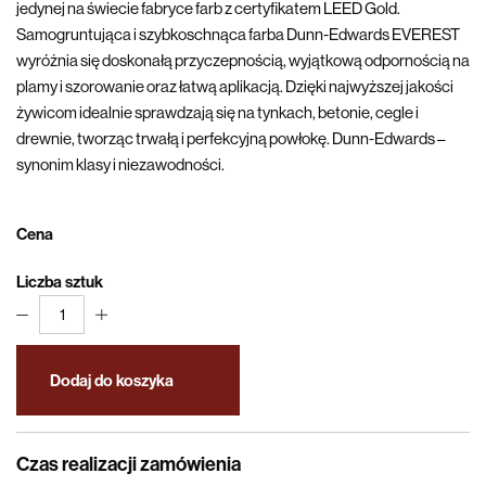
jedynej na świecie fabryce farb z certyfikatem LEED Gold.
Samogruntująca i szybkoschnąca farba Dunn-Edwards EVEREST
wyróżnia się doskonałą przyczepnością, wyjątkową odpornością na
plamy i szorowanie oraz łatwą aplikacją. Dzięki najwyższej jakości
żywicom idealnie sprawdzają się na tynkach, betonie, cegle i
drewnie, tworząc trwałą i perfekcyjną powłokę. Dunn-Edwards –
synonim klasy i niezawodności.
Cena
Liczba sztuk
1
Dodaj do koszyka
Czas realizacji zamówienia