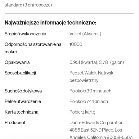
standard (3 dni robocze)
Najważniejsze informacje techniczne
:
Stopień wykończenia
Velvet (Aksamit)
Odporność na szorowanie na
10000
mokro
Opakowania
0.95 l (kwarta); 3,78 l (galon)
Sposób aplikacji
Pędzel, Wałek, Natrysk
bezpowietrzny
Suchość dotykowa
Po około 30 minutach
Pełne utwardzenie
Po około 7-14 dniach
Karta techniczna
Pobierz kartę
Producent
Dunn-Edwards Corporation,
4885 East 52ND Place, Los
Angeles, California 90058-5507,