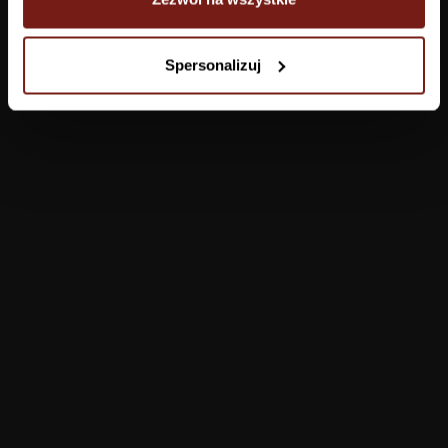
Tapety
Spersonalizuj
Salon
Łazienka
Sypialnia
Jadalnia
Przedpokój
Konfigurator
Produkty
Pomoc
Tapety
FAQ
Farby
Płatności