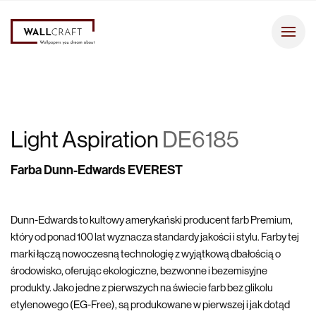
Light Aspiration
DE6185
Farba Dunn-Edwards EVEREST
Dunn-Edwards to kultowy amerykański producent farb Premium,
który od ponad 100 lat wyznacza standardy jakości i stylu. Farby tej
marki łączą nowoczesną technologię z wyjątkową dbałością o
środowisko, oferując ekologiczne, bezwonne i bezemisyjne
produkty. Jako jedne z pierwszych na świecie farb bez glikolu
etylenowego (EG-Free), są produkowane w pierwszej i jak dotąd