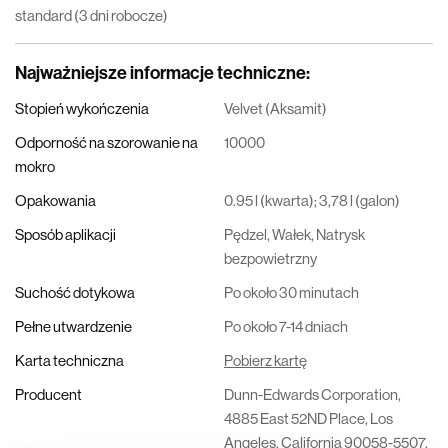
standard (3 dni robocze)
Najważniejsze informacje techniczne
:
Stopień wykończenia
Velvet (Aksamit)
Odporność na szorowanie na
10000
mokro
Opakowania
0.95 l (kwarta); 3,78 l (galon)
Sposób aplikacji
Pędzel, Wałek, Natrysk
bezpowietrzny
Suchość dotykowa
Po około 30 minutach
Pełne utwardzenie
Po około 7-14 dniach
Karta techniczna
Pobierz kartę
Producent
Dunn-Edwards Corporation,
4885 East 52ND Place, Los
Angeles, California 90058-5507,