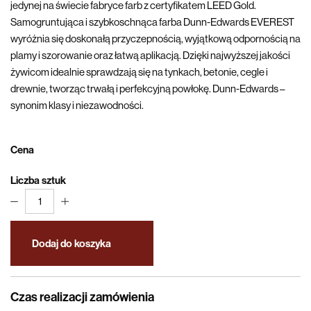
jedynej na świecie fabryce farb z certyfikatem LEED Gold.
Samogruntująca i szybkoschnąca farba Dunn-Edwards EVEREST
wyróżnia się doskonałą przyczepnością, wyjątkową odpornością na
plamy i szorowanie oraz łatwą aplikacją. Dzięki najwyższej jakości
żywicom idealnie sprawdzają się na tynkach, betonie, cegle i
drewnie, tworząc trwałą i perfekcyjną powłokę. Dunn-Edwards –
synonim klasy i niezawodności.
Cena
Liczba sztuk
1
Dodaj do koszyka
Czas realizacji zamówienia