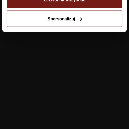
Tapety
Spersonalizuj
Salon
Łazienka
Sypialnia
Jadalnia
Przedpokój
Konfigurator
Produkty
Pomoc
Tapety
FAQ
Farby
Płatności