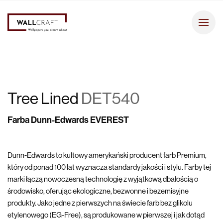
Tree Lined
DET540
Farba Dunn-Edwards EVEREST
Dunn-Edwards to kultowy amerykański producent farb Premium,
który od ponad 100 lat wyznacza standardy jakości i stylu. Farby tej
marki łączą nowoczesną technologię z wyjątkową dbałością o
środowisko, oferując ekologiczne, bezwonne i bezemisyjne
produkty. Jako jedne z pierwszych na świecie farb bez glikolu
etylenowego (EG-Free), są produkowane w pierwszej i jak dotąd