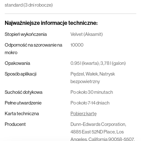
standard (3 dni robocze)
Najważniejsze informacje techniczne
:
Stopień wykończenia
Velvet (Aksamit)
Odporność na szorowanie na
10000
mokro
Opakowania
0.95 l (kwarta); 3,78 l (galon)
Sposób aplikacji
Pędzel, Wałek, Natrysk
bezpowietrzny
Suchość dotykowa
Po około 30 minutach
Pełne utwardzenie
Po około 7-14 dniach
Karta techniczna
Pobierz kartę
Producent
Dunn-Edwards Corporation,
4885 East 52ND Place, Los
Angeles, California 90058-5507,