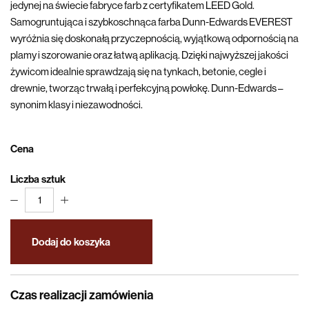
jedynej na świecie fabryce farb z certyfikatem LEED Gold.
Samogruntująca i szybkoschnąca farba Dunn-Edwards EVEREST
wyróżnia się doskonałą przyczepnością, wyjątkową odpornością na
plamy i szorowanie oraz łatwą aplikacją. Dzięki najwyższej jakości
żywicom idealnie sprawdzają się na tynkach, betonie, cegle i
drewnie, tworząc trwałą i perfekcyjną powłokę. Dunn-Edwards –
synonim klasy i niezawodności.
Cena
Liczba sztuk
1
Dodaj do koszyka
Czas realizacji zamówienia