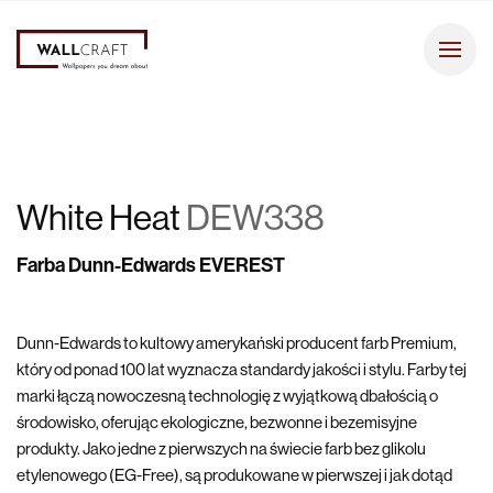
White Heat
DEW338
Farba Dunn-Edwards EVEREST
Dunn-Edwards to kultowy amerykański producent farb Premium,
który od ponad 100 lat wyznacza standardy jakości i stylu. Farby tej
marki łączą nowoczesną technologię z wyjątkową dbałością o
środowisko, oferując ekologiczne, bezwonne i bezemisyjne
produkty. Jako jedne z pierwszych na świecie farb bez glikolu
etylenowego (EG-Free), są produkowane w pierwszej i jak dotąd