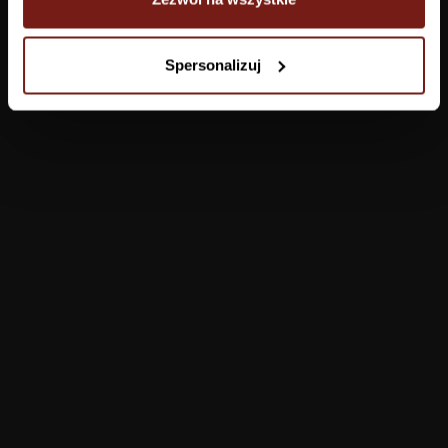
Tapety
Spersonalizuj
Salon
Łazienka
Sypialnia
Jadalnia
Przedpokój
Konfigurator
Produkty
Pomoc
Tapety
FAQ
Farby
Płatności